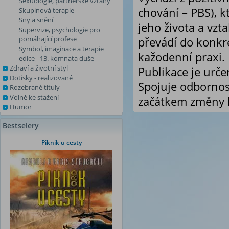
Sexuologie, partnerské vztahy
chování – PBS), k
Skupinová terapie
Sny a snění
jeho života a vzt
Supervize, psychologie pro
pomáhající profese
převádí do konkré
Symbol, imaginace a terapie
kažodenní praxi.
edice - 13. komnata duše
Zdraví a životní styl
Publikace je urč
Dotisky - realizované
Spojuje odbornos
Rozebrané tituly
Volně ke stažení
začátkem změny k
Humor
Bestselery
Piknik u cesty