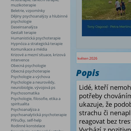
muzikoterapie
Beletrie, vzpomínky
Dějiny psychoanalýzy a hlubinné
psychologie
Daseinsanalýza
Gestalt terapie
Humanistická psychoterapie
Hypnóza a strategická terapie
Komunikace a média
Krizové a mezní situace, krizová
květen 2026
intervence
Obecná psychologie
Popis
Obecná psychoterapie
Psychologie a výchova
Psychologie a neurovědy,
Lidé, kteří nemo
neurobiolgie, vývojová ps
Psychosomatika
potřeby chováním
Psychologie, filosofie, etika a
ukazuje, že podob
spiritualita
Psychoanalýza a
strachu či nenapl
psychoanalytická psychoterapie
reagovat bez tre
Příručky, self-help
Rodinné konstelace
Vychází z pozitiv