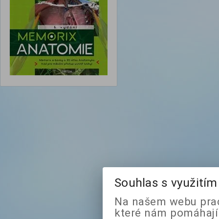
Souhlas s využití
Na našem webu prac
které nám pomáhají 