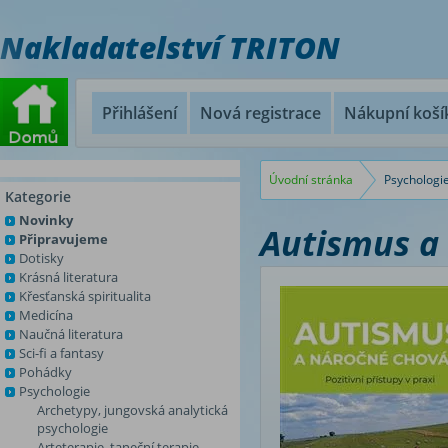
Nakladatelství TRITON
Přihlášení
Nová registrace
Nákupní koší
Úvodní stránka
Psychologi
Kategorie
Novinky
Autismus a
Připravujeme
Dotisky
Krásná literatura
Křesťanská spiritualita
Medicína
Naučná literatura
Sci-fi a fantasy
Pohádky
Psychologie
Archetypy, jungovská analytická
psychologie
Arteterapie, taneční terapie,