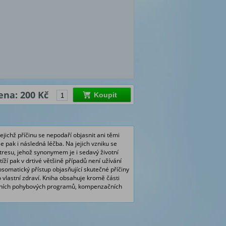
ena: 200 Kč
Koupit
jichž příčinu se nepodaří objasnit ani těmi
 pak i následná léčba. Na jejich vzniku se
stresu, jehož synonymem je i sedavý životní
ží pak v drtivé většině případů není užívání
somatický přístup objasňující skutečné příčiny
 o vlastní zdraví. Kniha obsahuje kromě části
rétních pohybových programů, kompenzačních