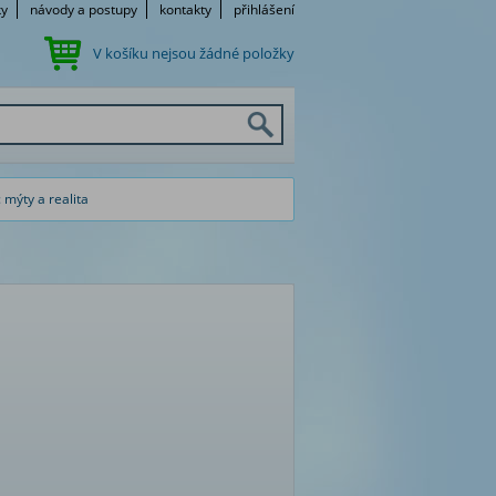
ky
návody a postupy
kontakty
přihlášení
V košíku nejsou žádné položky
: mýty a realita