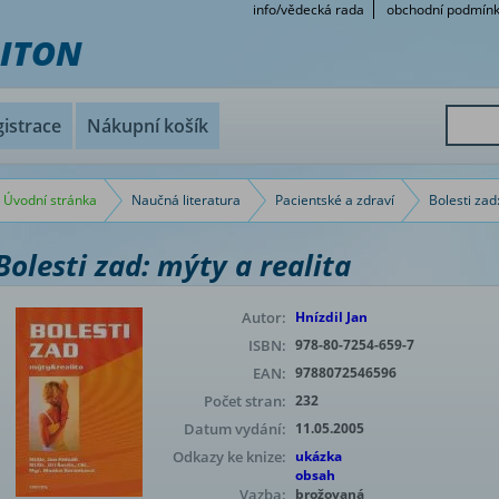
info/vědecká rada
obchodní podmín
RITON
istrace
Nákupní košík
Úvodní stránka
Naučná literatura
Pacientské a zdraví
Bolesti zad
Bolesti zad: mýty a realita
Autor:
Hnízdil Jan
ISBN:
978-80-7254-659-7
EAN:
9788072546596
Počet stran:
232
Datum vydání:
11.05.2005
Odkazy ke knize:
ukázka
obsah
Vazba:
brožovaná