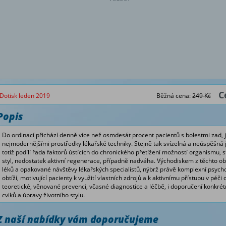
C
Dotisk leden 2019
Běžná cena:
249 Kč
Popis
Do ordinací přichází denně více než osmdesát procent pacientů s bolestmi zad, je
nejmodernějšími prostředky lékařské techniky. Stejně tak svízelná a neúspěšná je
totiž podílí řada faktorů ústících do chronického přetížení možností organismu, 
styl, nedostatek aktivní regenerace, případně nadváha. Východiskem z těchto obtí
léků a opakované návštěvy lékařských specialistů, nýbrž právě komplexní psycho
obtíží, motivující pacienty k využití vlastních zdrojů a k aktivnímu přístupu v péči
teoretické, věnované prevenci, včasné diagnostice a léčbě, i doporučení konk
cviků a úpravy životního stylu.
Z naší nabídky vám doporučujeme