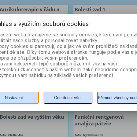
Aurikuloterapie v řádu a
Bolesti zad 1.
praxi
hlas s využitím souborů cookies
Autor: Debef Jaroslav
Autor: Novák Milan
našem webu pracujeme se soubory cookies, které nám pomáh
litnit naše služby a personalizovat nabídky.
ory cookies si pamatují, co a jak ve svém prohlížeči na dan
zení děláte. Díky tomu webová stránka funguje podle vás a j
pná se přizpůsobit vašim preferencím.
ování některých typů souborů může mít vliv na vaši
vatelskou zkušenost s naším webem, také nebudeme schopn
ytnout vám nabídku na základě vašich preferencí.
368 Kč
80 Kč
Nastavení
Odmítnout vše
Přijmout všechny coo
KOUPIT
detail
KOUPIT
detail
Bolesti zad ve vyšším věku
Funkční rentgenová
analýza páteře
Autor: Pfeiffer Jan
Autor: Rychlíková Eva