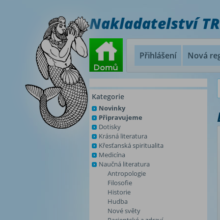
Nakladatelství T
Přihlášení
Nová reg
Kategorie
Novinky
Připravujeme
Dotisky
Krásná literatura
Křesťanská spiritualita
Medicína
Naučná literatura
Antropologie
Filosofie
Historie
Hudba
Nové světy