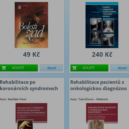
49 Kč
240 Kč
KOUPIT
detail
KOUPIT
detail
Rehabilitace po
Rehabilitace pacientů s
koronárních syndromech
onkologickou diagnózou
Autor: Maršálek Pavel
Autor: Trávníčková – Kittlerová