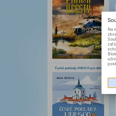
Sou
Na 
zkva
Soub
zaří
scho
Blok
uži
posk
České poklady UNESCO pro děti