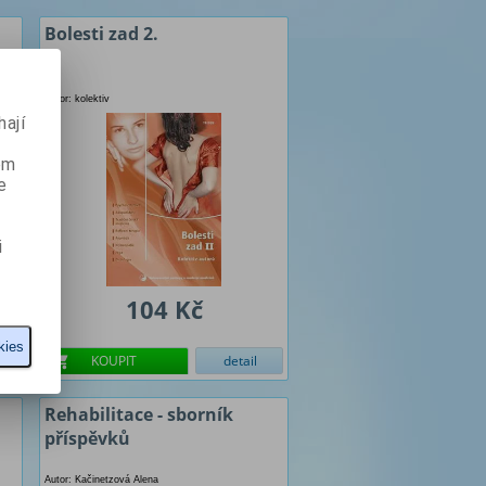
Bolesti zad 2.
Autor: kolektiv
ají
ém
e
i
104 Kč
kies
KOUPIT
detail
Rehabilitace - sborník
příspěvků
Autor: Kačinetzová Alena