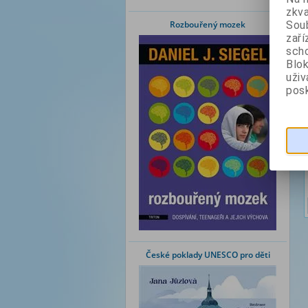
zkva
Rozbouřený mozek
Soub
zaří
scho
Blok
uži
posk
České poklady UNESCO pro děti