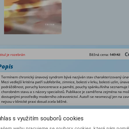
C
titul je rozebrán
Běžná cena:
149 Kč
Popis
Termínem chronický únavový syndrom bývá nazýván stav charakterizovaný únavou 
Mezi vedlejší kritéria patří subfebrilie, zimnice, bolesti v krku, bolesti uzlin, únav
podrážděnost, poruchy koncentrace a paměti, pouchy spánku.Kniha seznamuje 
chorobném stavu a s názory specialistů. Publikace je zaměřena zejména na možn
dostupnými prostředky moderního zdravotnictví. Autoři se neomezují jen na zave
nejsou v klinické praxi dosud zcela běžné.
Z naší nabídky vám doporučujeme
hlas s využitím souborů cookies
Chronická únava 2.
Chronická únava 1.
našem webu pracujeme se soubory cookies, které nám pomáh