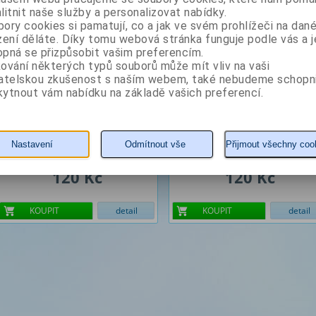
litnit naše služby a personalizovat nabídky.
ory cookies si pamatují, co a jak ve svém prohlížeči na dan
zení děláte. Díky tomu webová stránka funguje podle vás a j
Autor: Kačinetzová Alena
Autor: Poněšický Jan
pná se přizpůsobit vašim preferencím.
ování některých typů souborů může mít vliv na vaši
vatelskou zkušenost s naším webem, také nebudeme schopn
ytnout vám nabídku na základě vašich preferencí.
Nastavení
Odmítnout vše
Přijmout všechny coo
120 Kč
120 Kč
KOUPIT
detail
KOUPIT
detail