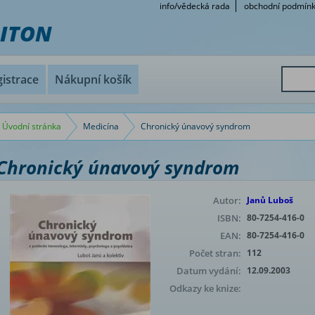
info/vědecká rada
obchodní podmín
RITON
istrace
Nákupní košík
Úvodní stránka
Medicína
Chronický únavový syndrom
Chronický únavový syndrom
Autor:
Janů Luboš
ISBN:
80-7254-416-0
EAN:
80-7254-416-0
Počet stran:
112
Datum vydání:
12.09.2003
Odkazy ke knize: