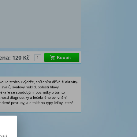
ena: 120 Kč
Koupit
a ztrátou výdrže, snížením dřívější aktivity.
a svalů, svalový neklid, bolesti hlavy,
lékaře se soudobými poznatky o tomto
osti diagnostiky a léčebného ovlivnění
dené postupy, ale také na typy léčby, které
ají