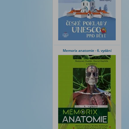
Memorix anatomie - 6. vydání