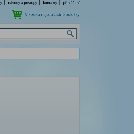
ky
návody a postupy
kontakty
přihlášení
V košíku nejsou žádné položky