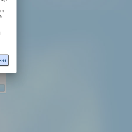
ém
e
i
kies