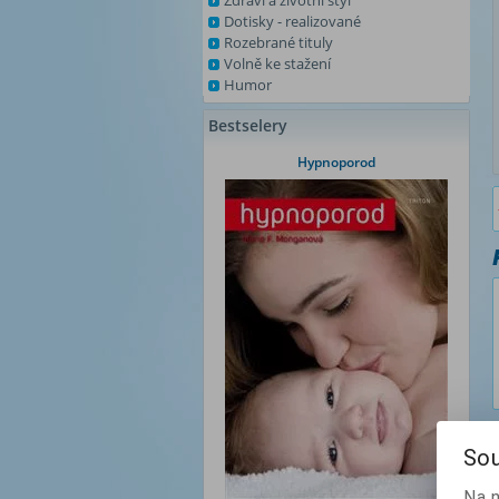
Zdraví a životní styl
Dotisky - realizované
Rozebrané tituly
Volně ke stažení
Humor
Bestselery
Hypnoporod
Sou
Na 