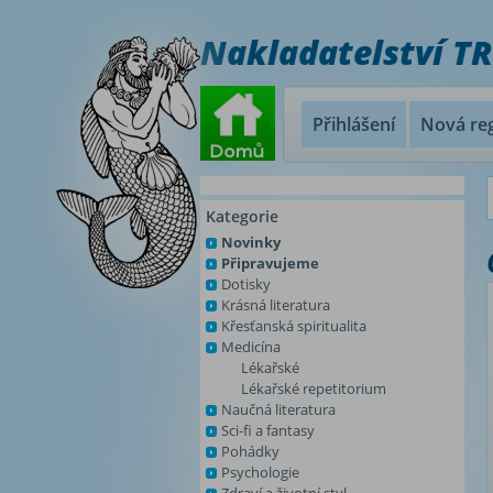
Nakladatelství T
Přihlášení
Nová reg
Kategorie
Novinky
Připravujeme
Dotisky
Krásná literatura
Křesťanská spiritualita
Medicína
Lékařské
Lékařské repetitorium
Naučná literatura
Sci-fi a fantasy
Pohádky
Psychologie