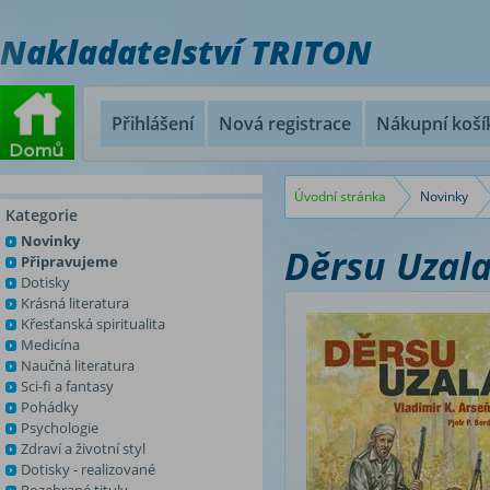
Nakladatelství TRITON
Přihlášení
Nová registrace
Nákupní koší
Úvodní stránka
Novinky
Kategorie
Novinky
Děrsu Uzal
Připravujeme
Dotisky
Krásná literatura
Křesťanská spiritualita
Medicína
Naučná literatura
Sci-fi a fantasy
Pohádky
Psychologie
Zdraví a životní styl
Dotisky - realizované