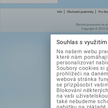
Info
Obchodní podmínky
Pro ško
Obchod postavený na pl
Copyright © 2010 Z
Souhlas s využití
Na našem webu prac
které nám pomáhají 
personalizovat nabí
Soubory cookies si 
prohlížeči na daném
webová stránka fung
se přizpůsobit vaši
Blokování některých
na vaši uživatelsko
také nebudeme sch
nabídku na základě 