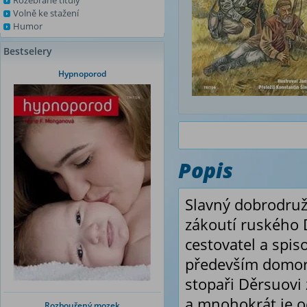
Rozebrané tituly
Volně ke stažení
Humor
Bestselery
Hypnoporod
Popis
Slavný dobrodruž
zákoutí ruského 
cestovatel a spis
především domor
stopaři Děrsuovi z
a mnohokrát je o
Rozbouřený mozek