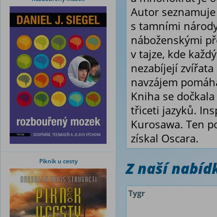
Autor seznamuje 
s tamními národy
náboženskými pře
v tajze, kde kaž
nezabíjejí zvířata
navzájem pomáhají
Kniha se dočkala 
třiceti jazyků. In
Kurosawa. Ten pod
získal Oscara.
Piknik u cesty
Z naší nabí
Tygr