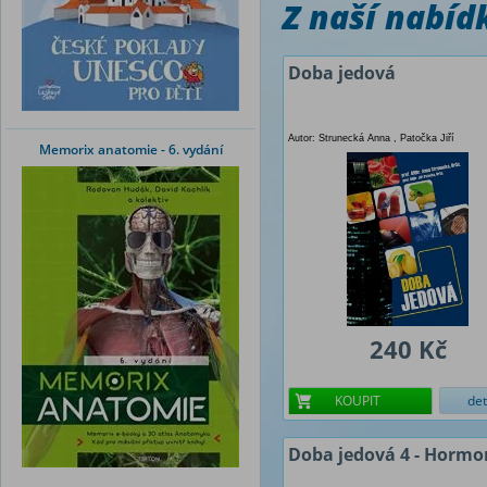
Z naší nabí
Doba jedová
Autor: Strunecká Anna , Patočka Jiří
Memorix anatomie - 6. vydání
240 Kč
KOUPIT
det
Doba jedová 4 - Hormo