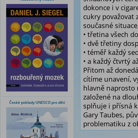
dokonce i v cigare
cukry považovat 
současné situace,
• třetina všech d
• dvě třetiny do
• téměř každý sed
• a každý čtvrtý 
Přitom až donedáv
cítíme unavení, v
hlavně naprosto 
založené na dlou
České poklady UNESCO pro děti
splňuje i přísná 
Gary Taubes, půvo
problematiku z ob