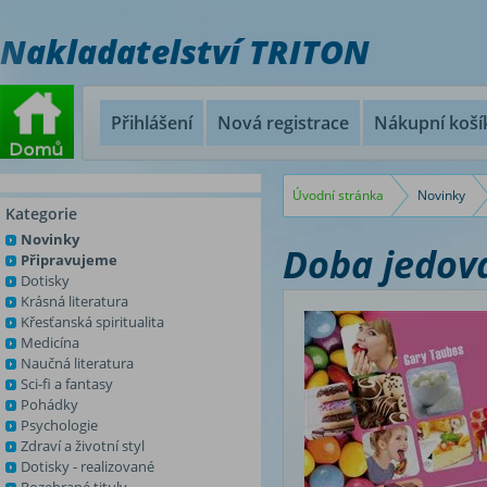
Nakladatelství TRITON
Přihlášení
Nová registrace
Nákupní koší
Úvodní stránka
Novinky
Kategorie
Novinky
Doba jedová
Připravujeme
Dotisky
Krásná literatura
Křesťanská spiritualita
Medicína
Naučná literatura
Sci-fi a fantasy
Pohádky
Psychologie
Zdraví a životní styl
Dotisky - realizované