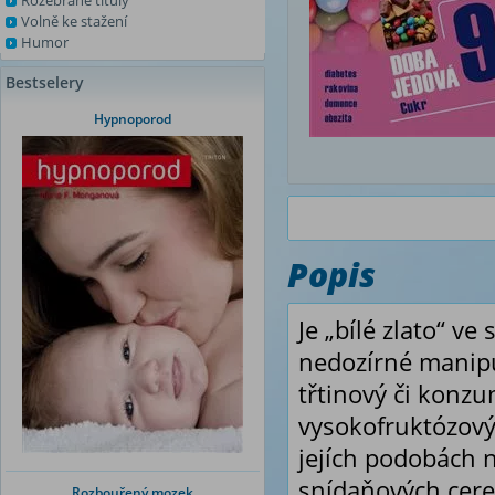
Rozebrané tituly
Volně ke stažení
Humor
Bestselery
Hypnoporod
Popis
Je „bílé zlato“ v
nedozírné manipu
třtinový či konzu
vysokofruktózový
jejích podobách 
snídaňových cereá
Rozbouřený mozek