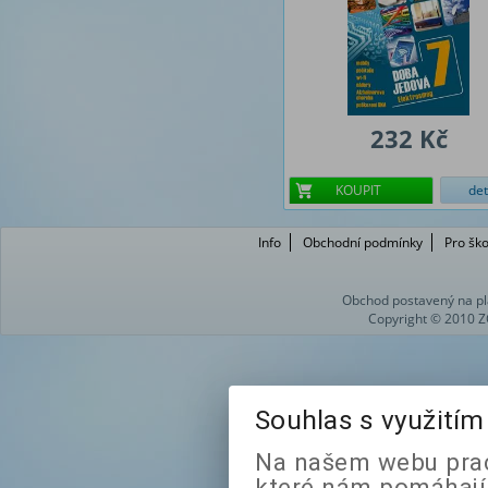
232 Kč
KOUPIT
det
Info
Obchodní podmínky
Pro ško
Obchod postavený na pl
Copyright © 2010 Z
Souhlas s využití
Na našem webu prac
které nám pomáhají 