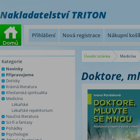
Nakladatelství TRITON
Přihlášení
Nová registrace
Nákupní koší
Úvodní stránka
Medicína
Kategorie
Novinky
Doktore, m
Připravujeme
Dotisky
Krásná literatura
Křesťanská spiritualita
Medicína
Lékařské
Lékařské repetitorium
Naučná literatura
Sci-fi a fantasy
Pohádky
Psychologie