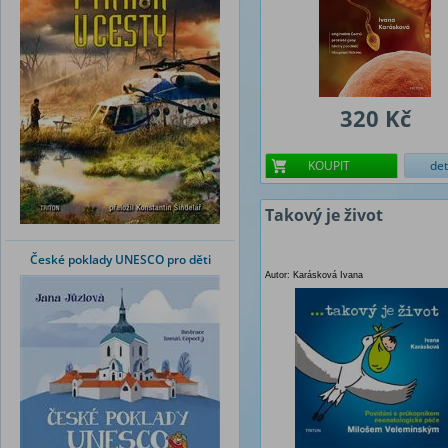
320 Kč
KOUPIT
det
Takový je život
České poklady UNESCO pro děti
Autor: Karásková Ivana