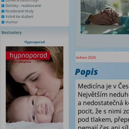
Zdraví a životní styl
Dotisky - realizované
Rozebrané tituly
Volně ke stažení
Humor
Bestselery
Hypnoporod
květen 2026
Popis
Medicína je v Če
Největším neduhe
a nedostatečná ko
pocit, že s nimi z
pod tlakem, přep
nemají čas ani s