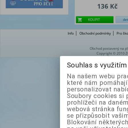
136 Kč
KOUPIT
det
Info
Obchodní podmínky
Pro ško
Obchod postavený na pl
Copyright © 2010 Z
Souhlas s využití
Na našem webu prac
které nám pomáhají 
personalizovat nabí
Soubory cookies si 
prohlížeči na daném
webová stránka fung
se přizpůsobit vaši
Blokování některých