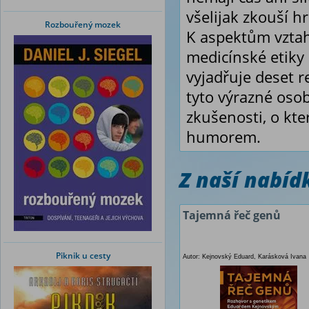
všelijak zkouší hr
Rozbouřený mozek
K aspektům vztah
medicínské etiky
vyjadřuje deset r
tyto výrazné oso
zkušenosti, o kte
humorem.
Z naší nabí
Tajemná řeč genů
Piknik u cesty
Autor: Kejnovský Eduard, Karásková Ivana