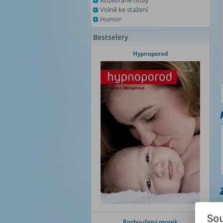
Rozebrané tituly
Volně ke stažení
Humor
Bestselery
Hypnoporod
Sou
Rozbouřený mozek