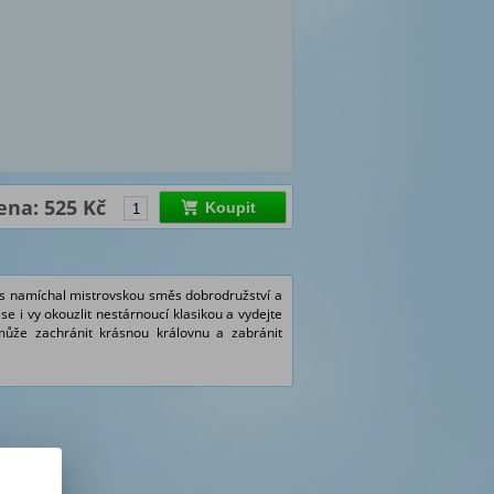
ena: 525 Kč
Koupit
ings namíchal mistrovskou směs dobrodružství a
se i vy okouzlit nestárnoucí klasikou a vydejte
 může zachránit krásnou královnu a zabránit