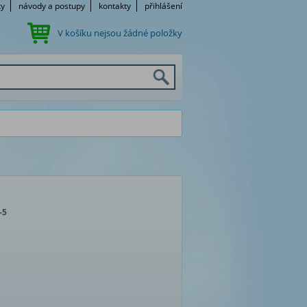
ky
návody a postupy
kontakty
přihlášení
V košíku nejsou žádné položky
-5