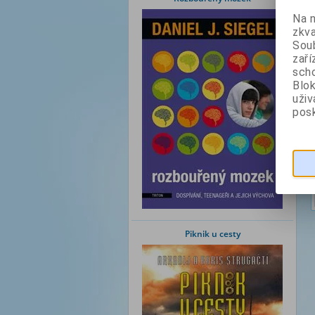
Na 
zkva
Soub
zaří
scho
Blok
uži
posk
Piknik u cesty