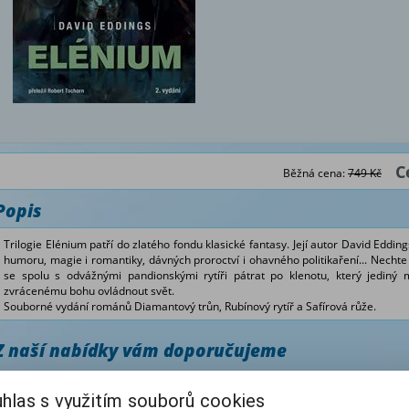
C
Běžná cena:
749 Kč
Popis
Trilogie Elénium patří do zlatého fondu klasické fantasy. Její autor David Edd
humoru, magie i romantiky, dávných proroctví i ohavného politikaření... Nechte 
se spolu s odvážnými pandionskými rytíři pátrat po klenotu, který jediný
zvrácenému bohu ovládnout svět.
Souborné vydání románů Diamantový trůn, Rubínový rytíř a Safírová růže.
Z naší nabídky vám doporučujeme
Tamuli
hlas s využitím souborů cookies