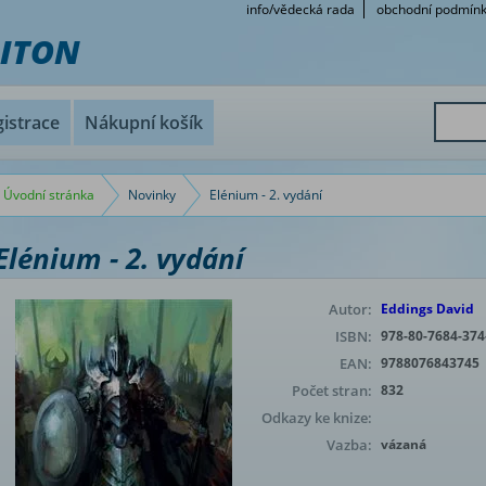
info/vědecká rada
obchodní podmín
RITON
istrace
Nákupní košík
Úvodní stránka
Novinky
Elénium - 2. vydání
Elénium - 2. vydání
Autor:
Eddings David
ISBN:
978-80-7684-374
EAN:
9788076843745
Počet stran:
832
Odkazy ke knize:
Vazba:
vázaná