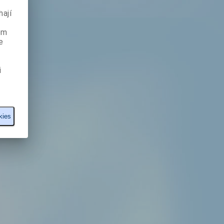
ají
ém
e
i
kies