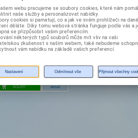
našem webu pracujeme se soubory cookies, které nám pomáh
Autor: Eddings David
litnit naše služby a personalizovat nabídky.
ory cookies si pamatují, co a jak ve svém prohlížeči na dan
zení děláte. Díky tomu webová stránka funguje podle vás a j
pná se přizpůsobit vašim preferencím.
ování některých typů souborů může mít vliv na vaši
vatelskou zkušenost s naším webem, také nebudeme schopn
ytnout vám nabídku na základě vašich preferencí.
490 Kč
Nastavení
Odmítnout vše
Přijmout všechny coo
KOUPIT
detail