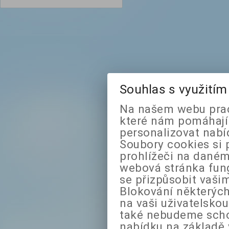
Souhlas s využití
Na našem webu prac
které nám pomáhají 
personalizovat nabí
Soubory cookies si 
prohlížeči na daném
webová stránka fung
se přizpůsobit vaši
Blokování některých
na vaši uživatelsko
také nebudeme sch
nabídku na základě 