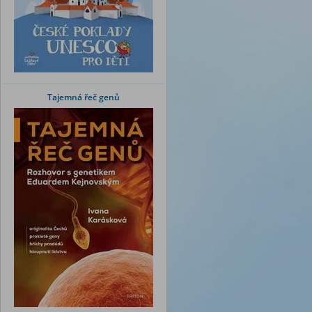
Tajemná řeč genů