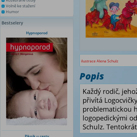
Rozebrané tituly
Volně ke stažení
Humor
Bestselery
Hypnoporod
ilustrace Alena Schulz
Popis
Každý rodič, jeho
přivítá Logocvičk
problematickou h
logopedickými od
Schulz. Tentokrát
Piknik u cesty