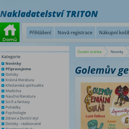
Nakladatelství TRITON
Přihlášení
Nová registrace
Nákupní koší
Úvodní stránka
Novinky
Kategorie
Novinky
Golemův gen
Připravujeme
Dotisky
Krásná literatura
Křesťanská spiritualita
Medicína
Naučná literatura
Sci-fi a fantasy
Pohádky
Psychologie
Zdraví a životní styl
Dotisky - realizované