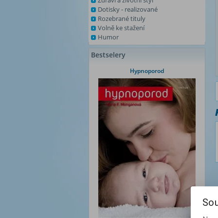
Zdraví a životní styl
Dotisky - realizované
Rozebrané tituly
Volně ke stažení
Humor
Bestselery
Hypnoporod
Sou