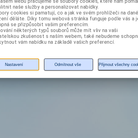
našem webu pracujeme se soubory cookies, které nám pomáh
litnit naše služby a personalizovat nabídky.
ory cookies si pamatují, co a jak ve svém prohlížeči na dan
zení děláte. Díky tomu webová stránka funguje podle vás a j
pná se přizpůsobit vašim preferencím.
ování některých typů souborů může mít vliv na vaši
vatelskou zkušenost s naším webem, také nebudeme schopn
ytnout vám nabídku na základě vašich preferencí.
Nastavení
Odmítnout vše
Přijmout všechny coo