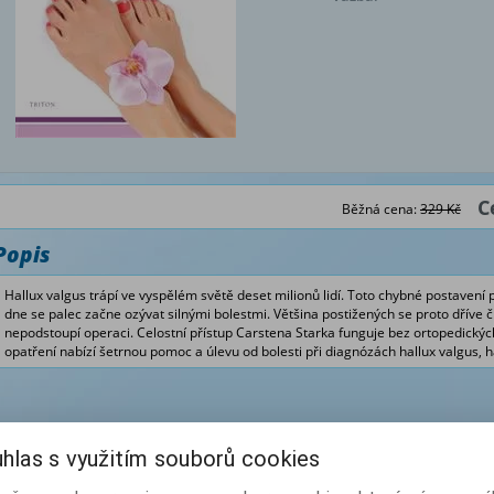
C
Běžná cena:
329 Kč
Popis
Hallux valgus
trápí ve vyspělém světě deset milionů lidí. Toto chybné postavení
dne se palec začne ozývat silnými bolestmi. Většina postižených se proto dříve č
nepodstoupí operaci. Celostní přístup Carstena Starka funguje bez ortopedických
opatření nabízí šetrnou pomoc a úlevu od bolesti při diagnózách
hallux valgus
,
h
hlas s využitím souborů cookies