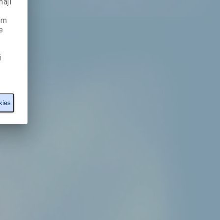
ají
ém
e
i
kies