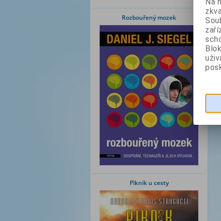
Na 
zkva
Rozbouřený mozek
Soub
zaří
scho
Blok
uži
posk
Piknik u cesty