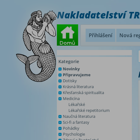
Nakladatelství T
Přihlášení
Nová reg
Kategorie
Novinky
Připravujeme
Dotisky
Krásná literatura
Křesťanská spiritualita
Medicína
Lékařské
Lékařské repetitorium
Naučná literatura
Sci-fi a fantasy
Pohádky
Psychologie