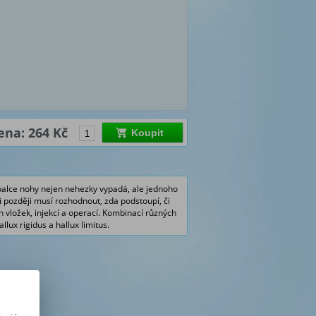
ena: 264 Kč
Koupit
 palce nohy nejen nehezky vypadá, ale jednoho
i později musí rozhodnout, zda podstoupí, či
 vložek, injekcí a operací. Kombinací různých
allux rigidus
a
hallux limitus
.