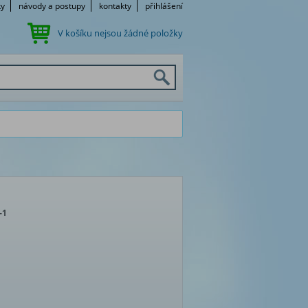
ky
návody a postupy
kontakty
přihlášení
V košíku nejsou žádné položky
-1