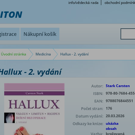
info/vědecká rada
obchodní podmín
RITON
istrace
Nákupní košík
Úvodní stránka
Medicína
Hallux - 2. vydání
Hallux - 2. vydání
Autor:
Stark Carsten
ISBN:
978-80-7684-455
EAN:
9788076844551
Počet stran:
176
Datum vydání:
20.03.2026
Odkazy ke knize:
ukázka
obsah
Vazba:
brožovaná