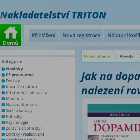
Nakladatelství TRITON
Přihlášení
Nová registrace
Nákupní koší
Úvodní stránka
Novinky
Kategorie
Novinky
Jak na dopa
Připravujeme
Dotisky
nalezení ro
Krásná literatura
Křesťanská spiritualita
Medicína
Naučná literatura
Sci-fi a fantasy
Pohádky
Psychologie
Zdraví a životní styl
Dotisky - realizované