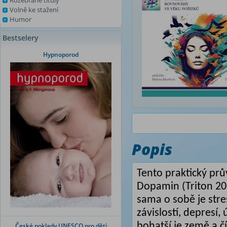
Rozebrané tituly
Volně ke stažení
Humor
Bestselery
Hypnoporod
Popis
Tento praktický prů
Dopamin
(Triton 20
sama o sobě je stre
závislostí, depresí
bohatší je země a č
České poklady UNESCO pro děti