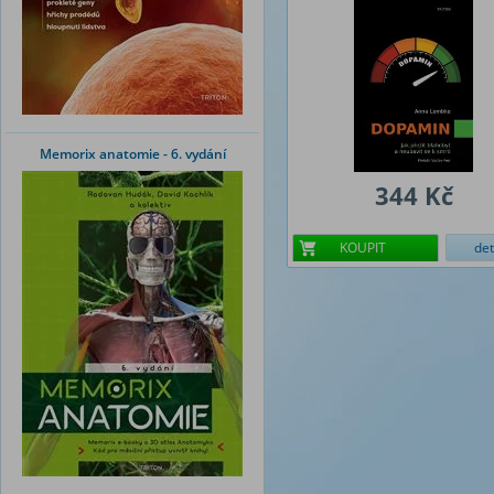
Memorix anatomie - 6. vydání
344 Kč
KOUPIT
det