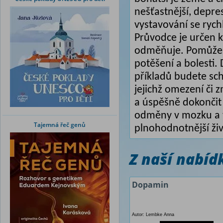
nešťastnější, depres
vystavování se ryc
Průvodce je určen 
odměňuje. Pomůže v
potěšení a bolesti. 
příkladů budete sch
jejichž omezení či 
a úspěšně dokončit
odměny v mozku a v
Tajemná řeč genů
plnohodnotnější živ
Z naší nabí
Dopamin
Autor: Lembke Anna