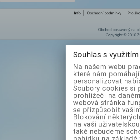
Info
Obchodní podmínky
Pro ško
Obchod postavený na pl
Copyright © 2010 Z
Souhlas s využití
Na našem webu prac
které nám pomáhají 
personalizovat nabí
Soubory cookies si 
prohlížeči na daném
webová stránka fung
se přizpůsobit vaši
Blokování některých
na vaši uživatelsko
také nebudeme sch
nabídku na základě 