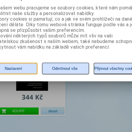
našem webu pracujeme se soubory cookies, které nám pomáh
Z naší nabídky vám doporučujeme
litnit naše služby a personalizovat nabídky.
ory cookies si pamatují, co a jak ve svém prohlížeči na dan
Dopamin
zení děláte. Díky tomu webová stránka funguje podle vás a j
pná se přizpůsobit vašim preferencím.
ování některých typů souborů může mít vliv na vaši
Autor: Lembke Anna
vatelskou zkušenost s naším webem, také nebudeme schopn
ytnout vám nabídku na základě vašich preferencí.
Nastavení
Odmítnout vše
Přijmout všechny coo
344 Kč
KOUPIT
detail