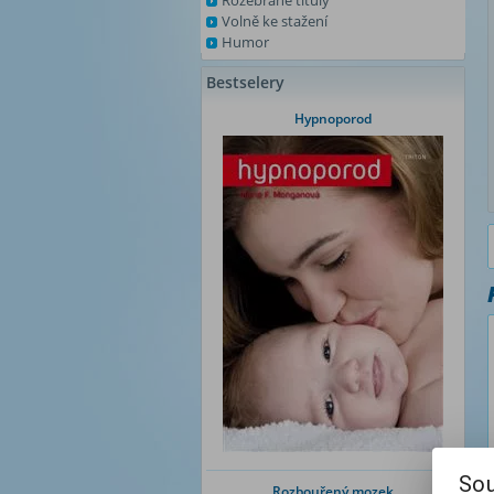
Rozebrané tituly
Volně ke stažení
Humor
Bestselery
Hypnoporod
Sou
Rozbouřený mozek