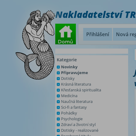
Nakladatelství T
Přihlášení
Nová reg
Kategorie
Novinky
Připravujeme
Dotisky
Krásná literatura
Křesťanská spiritualita
Medicína
Naučná literatura
Sci-fi a fantasy
Pohádky
Psychologie
Zdraví a životní styl
Dotisky - realizované