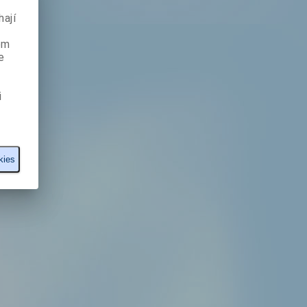
ají
ém
e
i
kies