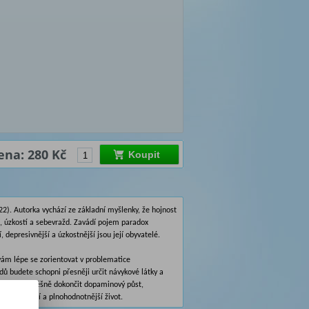
ena: 280 Kč
Koupit
22). Autorka vychází ze základní myšlenky, že hojnost
í, úzkostí a sebevražd. Zavádí pojem paradox
 depresivnější a úzkostnější jsou její obyvatelé.
ám lépe se zorientovat v problematice
adů budete schopni přesněji určit návykové látky a
zahájit a úspěšně dokončit dopaminový půst,
pokojenější a plnohodnotnější život.