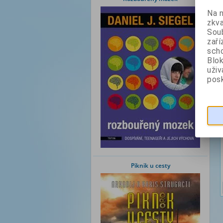
Na 
zkva
Soub
zaří
scho
Blok
uži
posk
Piknik u cesty