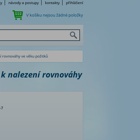
ky
návody a postupy
kontakty
přihlášení
V košíku nejsou žádné položky
í rovnováhy ve věku požitků
 k nalezení rovnováhy
-7