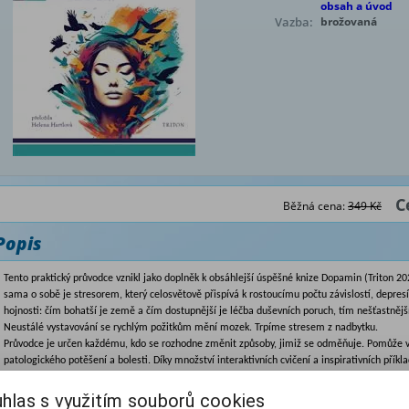
obsah a úvod
Vazba:
brožovaná
C
Běžná cena:
349 Kč
Popis
Tento praktický průvodce vznikl jako doplněk k obsáhlejší úspěšné knize
Dopamin
(Triton 20
sama o sobě je stresorem, který celosvětově přispívá k rostoucímu počtu závislostí, depres
hojnosti: čím bohatší je země a čím dostupnější je léčba duševních poruch, tím nešťastnější,
Neustálé vystavování se rychlým požitkům mění mozek. Trpíme stresem z nadbytku.
Průvodce je určen každému, kdo se rozhodne změnit způsoby, jimiž se odměňuje. Pomůže v
patologického potěšení a bolesti. Díky množství interaktivních cvičení a inspirativních příkl
způsoby chování, o jejichž omezení či změně uvažujete. Získáte návod, jak si naplánovat, 
dopracovat se k přenastavení drah odměny v mozku a v konečném důsledku vést zdravější, s
hlas s využitím souborů cookies