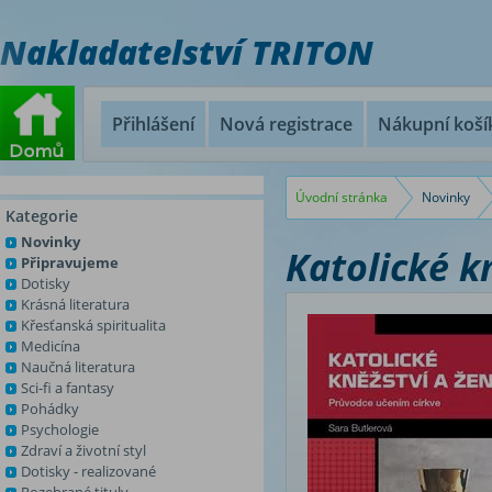
Nakladatelství TRITON
Přihlášení
Nová registrace
Nákupní koší
Úvodní stránka
Novinky
Kategorie
Novinky
Katolické k
Připravujeme
Dotisky
Krásná literatura
Křesťanská spiritualita
Medicína
Naučná literatura
Sci-fi a fantasy
Pohádky
Psychologie
Zdraví a životní styl
Dotisky - realizované