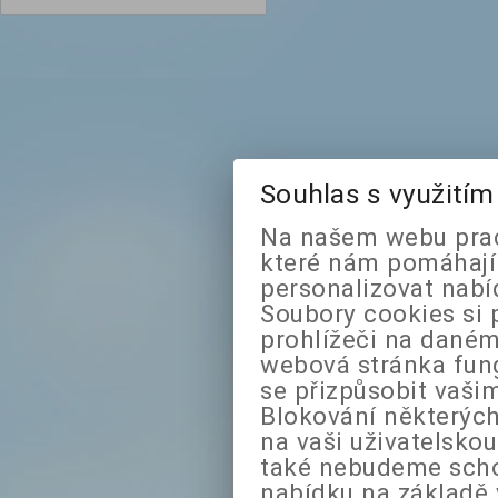
Souhlas s využití
Na našem webu prac
které nám pomáhají 
personalizovat nabí
Soubory cookies si 
prohlížeči na daném
webová stránka fung
se přizpůsobit vaši
Blokování některých
na vaši uživatelsko
také nebudeme sch
nabídku na základě 