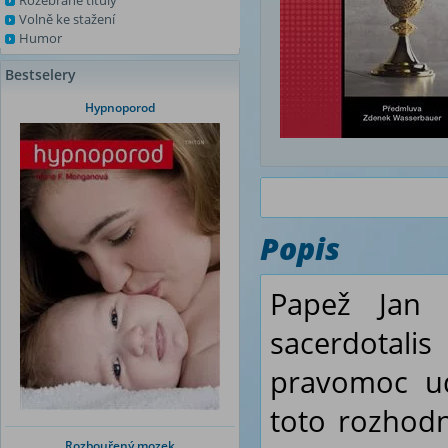
Rozebrané tituly
Volně ke stažení
Humor
Bestselery
Hypnoporod
Popis
Papež Jan 
sacerdotalis
u
pravomoc ud
toto rozhodnu
Rozbouřený mozek