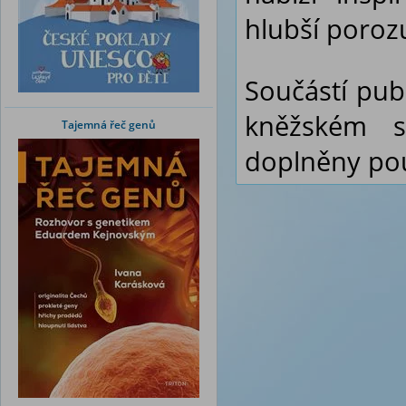
hlubší poroz
Součástí pub
kněžském s
Tajemná řeč genů
doplněny pou