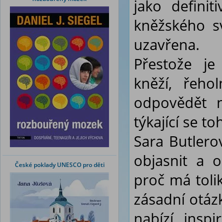
jako definit
kněžského sv
uzavřena.
Přestože je
kněží, řehol
odpovědět n
týkající se to
Sara Butlero
objasnit a o
České poklady UNESCO pro děti
proč má tolik
zásadní otáz
nabízí insp