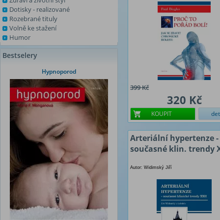
Zdraví a životní styl
Dotisky - realizované
Rozebrané tituly
Volně ke stažení
Humor
Bestselery
Hypnoporod
399 Kč
320 Kč
KOUPIT
det
Arteriální hypertenze -
současné klin. trendy 
Autor: Widimský Jiří