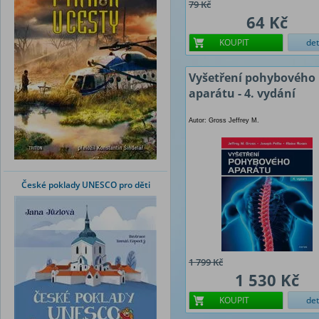
79 Kč
64 Kč
KOUPIT
det
Vyšetření pohybového
aparátu - 4. vydání
Autor: Gross Jeffrey M.
České poklady UNESCO pro děti
1 799 Kč
1 530 Kč
KOUPIT
det