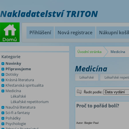
Nakladatelství TRITON
Přihlášení
Nová registrace
Nákupní koší
Úvodní stránka
Medicína
Kategorie
Novinky
Medicína
Připravujeme
Dotisky
Lékařské
Lékařské repet
Krásná literatura
Křesťanská spiritualita
Medicína
Řadit podle:
Lékařské
Lékařské repetitorium
Proč to pořád bolí?
Naučná literatura
Sci-fi a fantasy
Pohádky
Psychologie
Autor: Biegler Paul