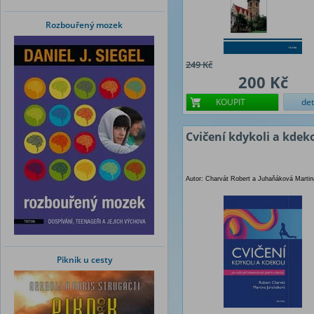
Rozbouřený mozek
249 Kč
200 Kč
KOUPIT
det
Cvičení kdykoli a kdeko
Autor: Charvát Robert a Juhaňáková Martin
Piknik u cesty