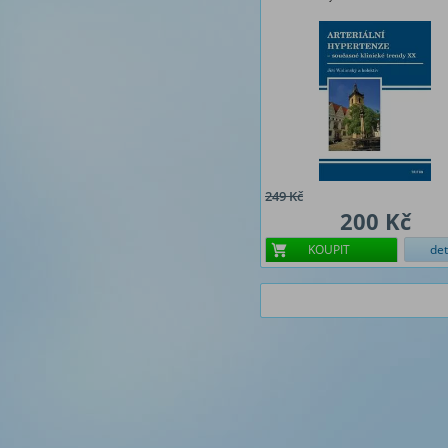
249 Kč
200 Kč
KOUPIT
det