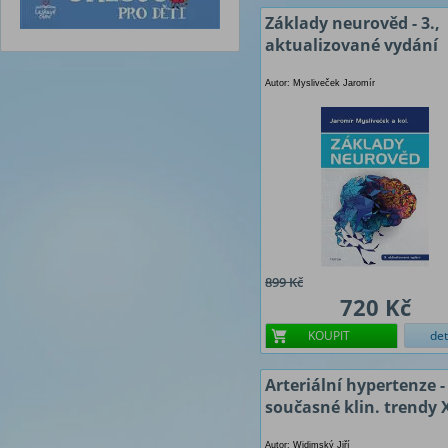
Základy neurověd - 3.,
aktualizované vydání
Autor: Mysliveček Jaromír
899 Kč
720 Kč
KOUPIT
det
Arteriální hypertenze -
současné klin. trendy 
Autor: Widimský Jiří