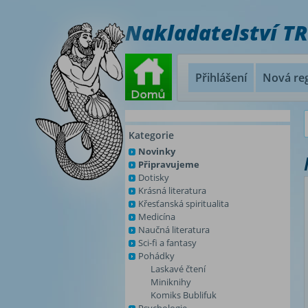
Nakladatelství T
Přihlášení
Nová reg
Kategorie
Novinky
Připravujeme
Dotisky
Krásná literatura
Křesťanská spiritualita
Medicína
Naučná literatura
Sci-fi a fantasy
Pohádky
Laskavé čtení
Miniknihy
Komiks Bublifuk