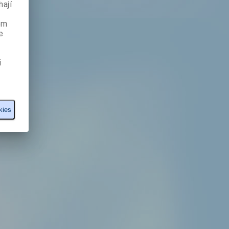
ají
ém
e
i
kies