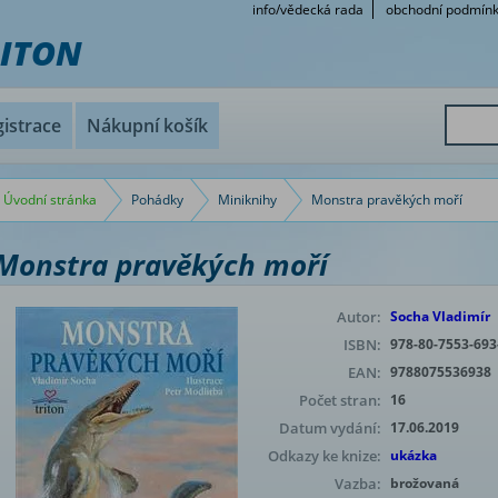
info/vědecká rada
obchodní podmín
RITON
istrace
Nákupní košík
Úvodní stránka
Pohádky
Miniknihy
Monstra pravěkých moří
Monstra pravěkých moří
Autor:
Socha Vladimír
ISBN:
978-80-7553-693
EAN:
9788075536938
Počet stran:
16
Datum vydání:
17.06.2019
Odkazy ke knize:
ukázka
Vazba:
brožovaná