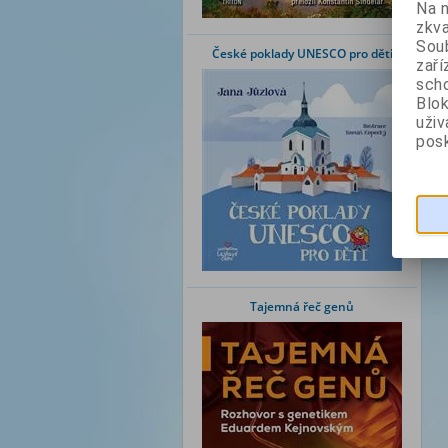
Na 
zkva
Soub
České poklady UNESCO pro děti
zaří
scho
Blok
uži
posk
Tajemná řeč genů