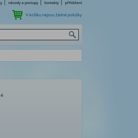
ky
návody a postupy
kontakty
přihlášení
V košíku nejsou žádné položky
-8