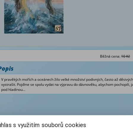
Běžná cena:
10 Kč
Popis
V pravěkých mořích a oceánech žilo velké množství podivných, často až děsivých
vystrašit. Pojďme se spolu vydat na výpravu do dávnověku, abychom pochopili, 
pod hladinou…
hlas s využitím souborů cookies