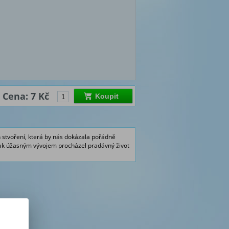
Cena: 7 Kč
Koupit
 stvoření, která by nás dokázala pořádně
jak úžasným vývojem procházel pradávný život