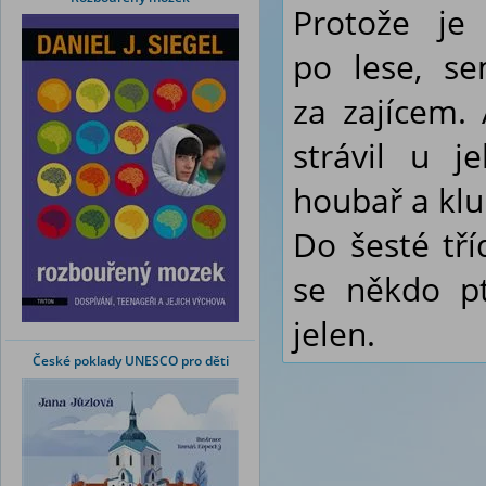
Protože je
po lese, s
za zajícem.
strávil u j
houbař a kluk
Do šesté tř
se někdo pta
jelen.
České poklady UNESCO pro děti