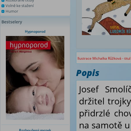
Rozebrané tituly
Volně ke stažení
Humor
Bestselery
Hypnoporod
Ilustrace Michalka Růžková - titu
Popis
Josef Smolí
držitel troj
přidrzlé cho
na samotě u 
Rozbouřený mozek