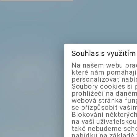
Souhlas s využití
Na našem webu prac
které nám pomáhají 
personalizovat nabí
Soubory cookies si 
prohlížeči na daném
webová stránka fung
se přizpůsobit vaši
Blokování některých
na vaši uživatelsko
také nebudeme sch
nabídku na základě 