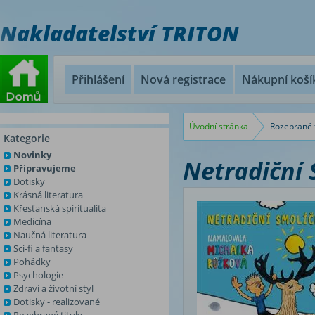
Nakladatelství TRITON
Přihlášení
Nová registrace
Nákupní koší
Úvodní stránka
Rozebrané t
Kategorie
Novinky
Netradiční 
Připravujeme
Dotisky
Krásná literatura
Křesťanská spiritualita
Medicína
Naučná literatura
Sci-fi a fantasy
Pohádky
Psychologie
Zdraví a životní styl
Dotisky - realizované