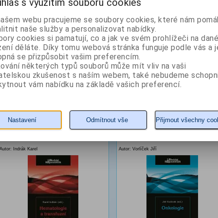
hlas s využitím souborů cookies
našem webu pracujeme se soubory cookies, které nám pomáh
litnit naše služby a personalizovat nabídky.
ory cookies si pamatují, co a jak ve svém prohlížeči na dan
zení děláte. Díky tomu webová stránka funguje podle vás a j
pná se přizpůsobit vašim preferencím.
ování některých typů souborů může mít vliv na vaši
240 Kč
320 Kč
vatelskou zkušenost s naším webem, také nebudeme schopn
ytnout vám nabídku na základě vašich preferencí.
KOUPIT
detail
KOUPIT
detail
Hematologie a transfuzní
Onkologie - Lékařské
Nastavení
Odmítnout vše
Přijmout všechny coo
lékařství - LR
repetitorium
Autor: Indrák Karel
Autor: Vorlíček Jiří