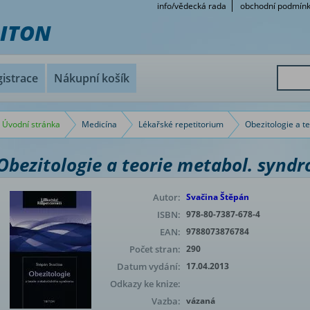
info/vědecká rada
obchodní podmín
RITON
istrace
Nákupní košík
Úvodní stránka
Medicína
Lékařské repetitorium
Obezitologie a t
Obezitologie a teorie metabol. synd
Autor:
Svačina Štěpán
ISBN:
978-80-7387-678-4
EAN:
9788073876784
Počet stran:
290
Datum vydání:
17.04.2013
Odkazy ke knize:
Vazba:
vázaná