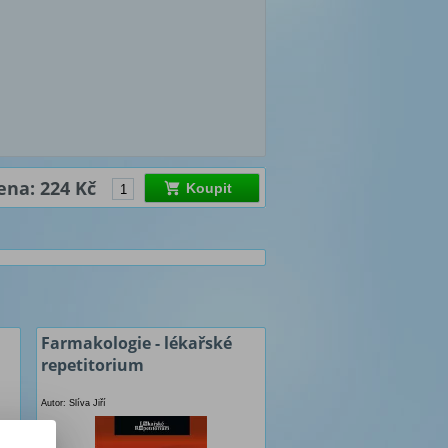
ena: 224 Kč
Koupit
Farmakologie - lékařské
repetitorium
Autor: Slíva Jiří