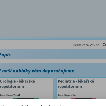
C
Běžná cena:
280 Kč
Popis
Z naší nabídky vám doporučujeme
Urologie - lékařské
Pediatrie - lékařské
repetitorium
repetitorium
Autor: Hanuš Tomáš
Autor: Bayer Milan