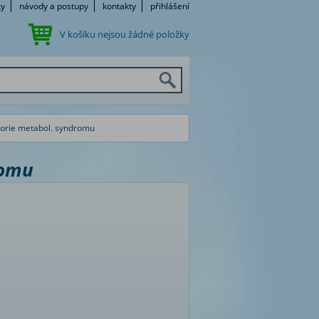
ky
návody a postupy
kontakty
přihlášení
V košíku nejsou žádné položky
eorie metabol. syndromu
romu