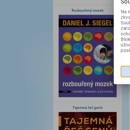
Sou
Rozbouřený mozek
Na 
zkva
Soub
zaří
scho
Blok
uži
posk
Tajemná řeč genů