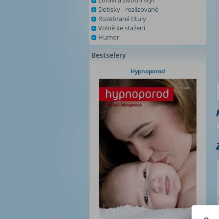
Zdraví a životní styl
Dotisky - realizované
Rozebrané tituly
Volně ke stažení
Humor
Bestselery
Hypnoporod