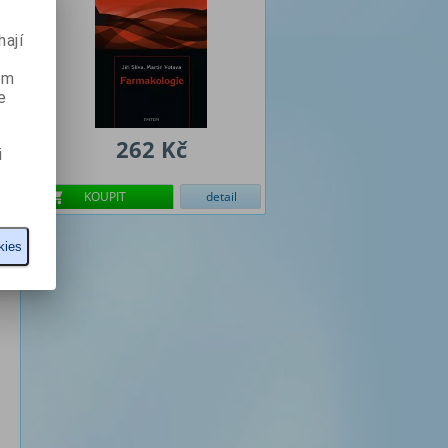
ají
ém
e
262 Kč
i
KOUPIT
detail
kies