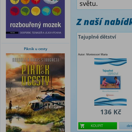
světu.
Z naší nabí
Tajuplné dětství
Piknik u cesty
Autor: Montessori Maria
136 Kč
KOUPIT
det