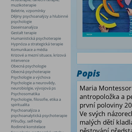
muzikoterapie
Beletrie, vzpomínky
Dějiny psychoanalýzy a hlubinné
psychologie
Daseinsanalýza
Gestalt terapie
Humanistická psychoterapie
Hypnóza a strategická terapie
Komunikace a média
Krizové a mezní situace, krizová
intervence
Obecná psychologie
Popis
Obecná psychoterapie
Psychologie a výchova
Psychologie a neurovědy,
Maria Montessori
neurobiolgie, vývojová ps
Psychosomatika
antropoložka a p
Psychologie, filosofie, etika a
první poloviny 2
spiritualita
Psychoanalýza a
Ve svých názorec
psychoanalytická psychoterapie
malých dětí klad
Příručky, self-help
Rodinné konstelace
pěstování předsta