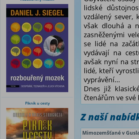
lidské důstojno
vzdálený sever, 
však dlouhá a n
zasněženými vel
se lidé na začát
vydávají na ces
avšak nyní na st
lidé, kteří vyros
vyprávění...
Dnes již klasick
čtenářům ve své 
Piknik u cesty
Z naší nabí
Mimozemšťané v Gusl