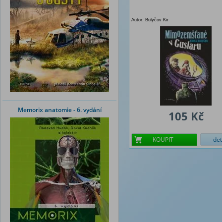
Autor: Bulyčov Kir
Memorix anatomie - 6. vydání
105 Kč
KOUPIT
det