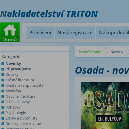
Nakladatelství TRITON
Přihlášení
Nová registrace
Nákupní koší
Úvodní stránka
Novinky
Kategorie
Novinky
Osada - nov
Připravujeme
Dotisky
Krásná literatura
Křesťanská spiritualita
Medicína
Naučná literatura
Sci-fi a fantasy
Pohádky
Psychologie
Zdraví a životní styl
Dotisky - realizované