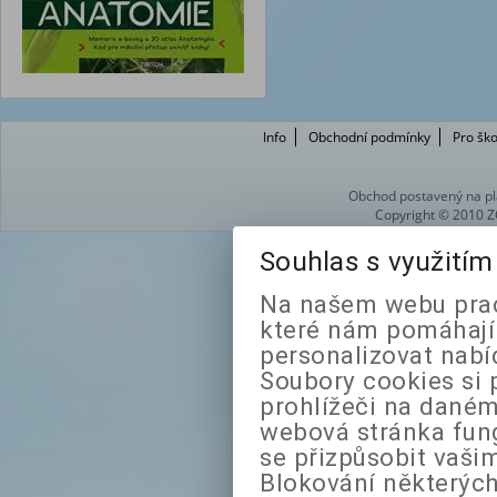
Info
Obchodní podmínky
Pro ško
Obchod postavený na pl
Copyright © 2010 Z
Souhlas s využití
Na našem webu prac
které nám pomáhají 
personalizovat nabí
Soubory cookies si 
prohlížeči na daném
webová stránka fung
se přizpůsobit vaši
Blokování některých