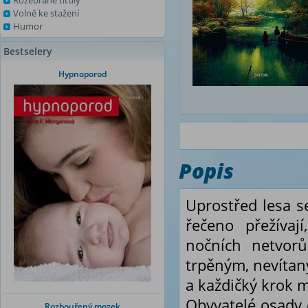
Rozebrané tituly
Volně ke stažení
Humor
Bestselery
Hypnoporod
Popis
Uprostřed lesa se
řečeno přežívaj
nočních netvorů
trpěným, nevítan
a každičký krok m
Obyvatelé osady d
Rozbouřený mozek