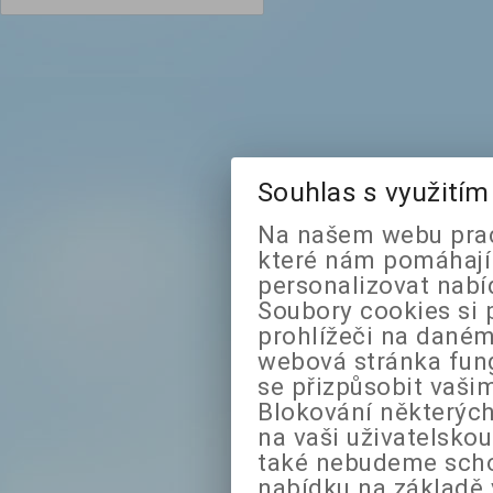
Souhlas s využití
Na našem webu prac
které nám pomáhají 
personalizovat nabí
Soubory cookies si 
prohlížeči na daném
webová stránka fung
se přizpůsobit vaši
Blokování některých
na vaši uživatelsko
také nebudeme sch
nabídku na základě 