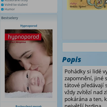
Rozebrané tituly
Volně ke stažení
Humor
Bestselery
Hypnoporod
Popis
Pohádky si lidé v
zapomnění, jiné 
tátové předávají
vždy zvítězí nad 
pokárána a ten, k
největší hrdina.
Rozbouřený mozek