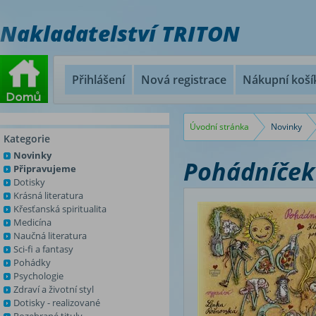
Nakladatelství TRITON
Přihlášení
Nová registrace
Nákupní koší
Úvodní stránka
Novinky
Kategorie
Novinky
Pohádníček
Připravujeme
Dotisky
Krásná literatura
Křesťanská spiritualita
Medicína
Naučná literatura
Sci-fi a fantasy
Pohádky
Psychologie
Zdraví a životní styl
Dotisky - realizované