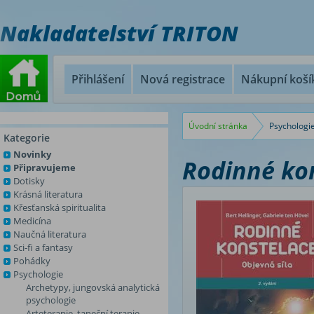
Nakladatelství TRITON
Přihlášení
Nová registrace
Nákupní koší
Úvodní stránka
Psychologi
Kategorie
Novinky
Rodinné kon
Připravujeme
Dotisky
Krásná literatura
Křesťanská spiritualita
Medicína
Naučná literatura
Sci-fi a fantasy
Pohádky
Psychologie
Archetypy, jungovská analytická
psychologie
Arteterapie, taneční terapie,