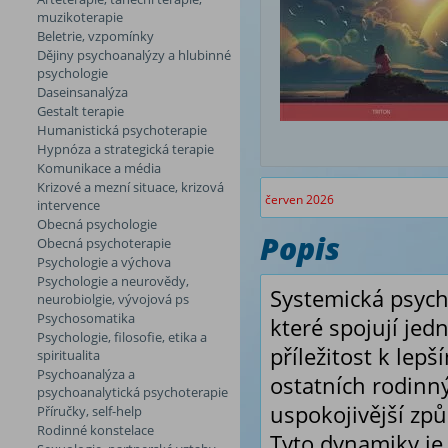
muzikoterapie
Beletrie, vzpomínky
Dějiny psychoanalýzy a hlubinné
psychologie
Daseinsanalýza
Gestalt terapie
Humanistická psychoterapie
Hypnóza a strategická terapie
Komunikace a média
Krizové a mezní situace, krizová
červen 2026
intervence
Obecná psychologie
Popis
Obecná psychoterapie
Psychologie a výchova
Psychologie a neurovědy,
Systemická psych
neurobiolgie, vývojová ps
Psychosomatika
které spojují jedn
Psychologie, filosofie, etika a
příležitost k lepš
spiritualita
Psychoanalýza a
ostatních rodinn
psychoanalytická psychoterapie
uspokojivější způ
Příručky, self-help
Rodinné konstelace
Tyto dynamiky j