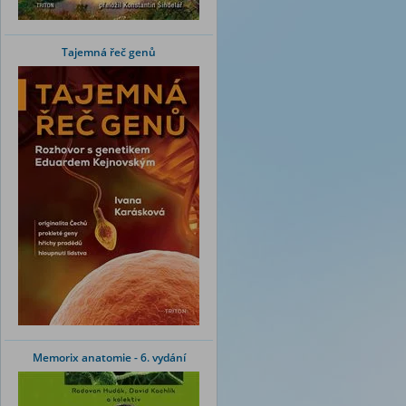
Tajemná řeč genů
Memorix anatomie - 6. vydání