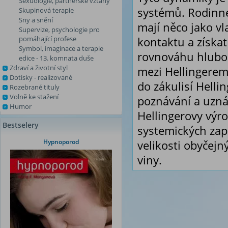
Sexuologie, partnerské vztahy
systémů. Rodinné
Skupinová terapie
Sny a snění
mají něco jako vl
Supervize, psychologie pro
pomáhající profese
kontaktu a získat
Symbol, imaginace a terapie
rovnováhu hlubok
edice - 13. komnata duše
Zdraví a životní styl
mezi Hellingerem
Dotisky - realizované
do zákulisí Helli
Rozebrané tituly
Volně ke stažení
poznávání a uznán
Humor
Hellingerovy výrok
Bestselery
systemických zap
Hypnoporod
velikosti obyčej
viny.