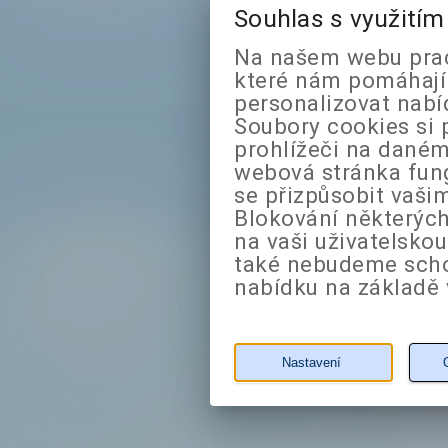
Souhlas s využití
Na našem webu prac
které nám pomáhají 
personalizovat nabí
Soubory cookies si 
prohlížeči na daném
webová stránka fung
se přizpůsobit vaši
Blokování některých
na vaši uživatelsko
také nebudeme sch
nabídku na základě 
Nastavení