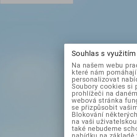
Souhlas s využití
Na našem webu prac
které nám pomáhají 
personalizovat nabí
Soubory cookies si 
prohlížeči na daném
webová stránka fung
se přizpůsobit vaši
Blokování některých
na vaši uživatelsko
také nebudeme sch
nabídku na základě 