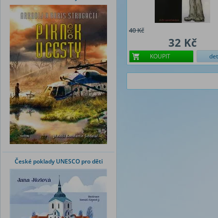
40 Kč
32 Kč
KOUPIT
det
České poklady UNESCO pro děti