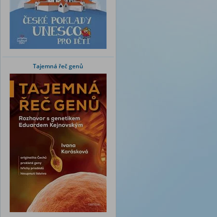
Tajemná řeč genů