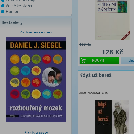
Rozebrané tituly
Volně ke stažení
Humor
Bestselery
Rozbouřený mozek
160 Kč
128 Kč
KOUPIT
det
Když už bereš
Autor: Krekulová Laura
Piknik u cesty