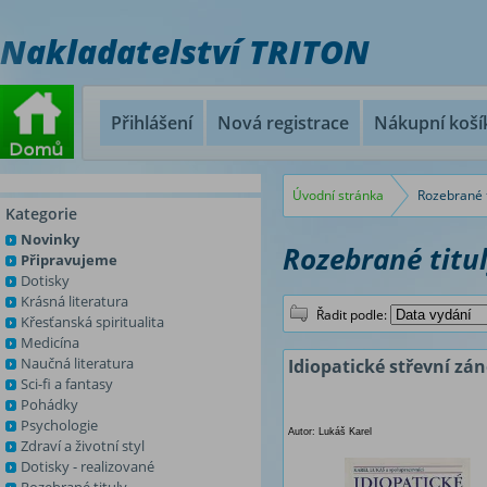
Nakladatelství TRITON
Přihlášení
Nová registrace
Nákupní koší
Úvodní stránka
Rozebrané t
Kategorie
Novinky
Rozebrané titu
Připravujeme
Dotisky
Krásná literatura
Řadit podle:
Křesťanská spiritualita
Medicína
Naučná literatura
Idiopatické střevní zá
Sci-fi a fantasy
Pohádky
Psychologie
Autor: Lukáš Karel
Zdraví a životní styl
Dotisky - realizované