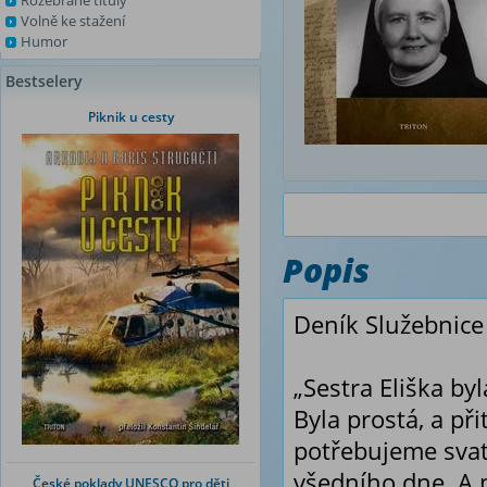
Rozebrané tituly
Volně ke stažení
Humor
Bestselery
Piknik u cesty
Popis
Deník Služebnice 
„Sestra Eliška by
Byla prostá, a p
potřebujeme svaté
všedního dne. A p
České poklady UNESCO pro děti