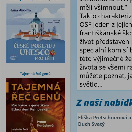
měli všimnout.“
Takto charakteriz
OSF jeden z jejíc
františkánské ško
život představen 
speciální komisí
této výjimečné že
života se všemi ra
Tajemná řeč genů
můžete poznat, ja
světlo…
Z naší nabí
Eliška Pretschnerová a
Duch Svatý