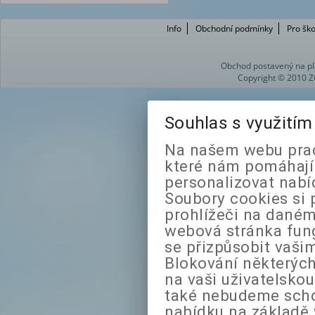
Info
Obchodní podmínky
Pro ško
Obchod postavený na pl
Copyright © 2010 Z
Souhlas s využití
Na našem webu prac
které nám pomáhají 
personalizovat nabí
Soubory cookies si 
prohlížeči na daném
webová stránka fung
se přizpůsobit vaši
Blokování některých
na vaši uživatelsko
také nebudeme sch
nabídku na základě 