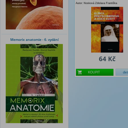
Autor: Nosková Zdislava Františka
Memorix anatomie - 6. vydání
64 Kč
KOUPIT
det