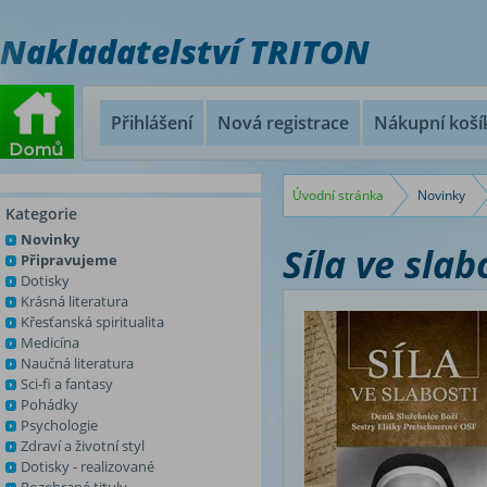
Nakladatelství TRITON
Přihlášení
Nová registrace
Nákupní koší
Úvodní stránka
Novinky
Kategorie
Novinky
Síla ve slab
Připravujeme
Dotisky
Krásná literatura
Křesťanská spiritualita
Medicína
Naučná literatura
Sci-fi a fantasy
Pohádky
Psychologie
Zdraví a životní styl
Dotisky - realizované