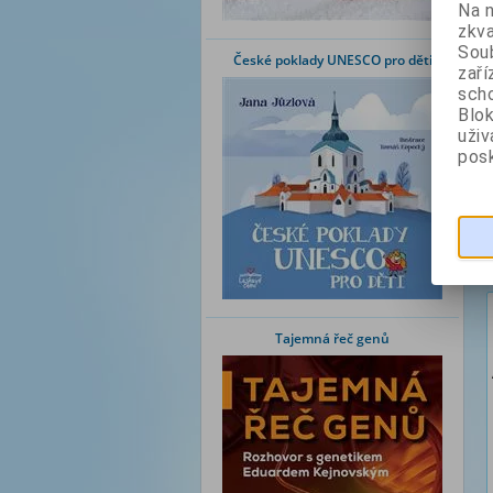
Na 
zkva
Soub
České poklady UNESCO pro děti
zaří
scho
Blok
uži
posk
Tajemná řeč genů