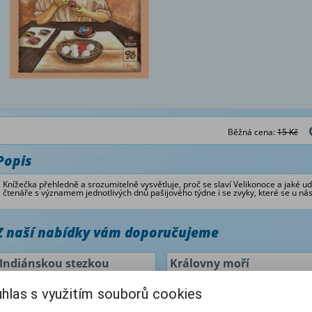
Běžná cena:
15 Kč
Popis
Knížečka přehledně a srozumitelně vysvětluje, proč se slaví Velikonoce a jaké udá
čtenáře s významem jednotlivých dnů pašijového týdne i se zvyky, které se u nás
Z naší nabídky vám doporučujeme
Indiánskou stezkou
Královny moří
hlas s využitím souborů cookies
Autor: Hora Jan
Autor: Hora Jan