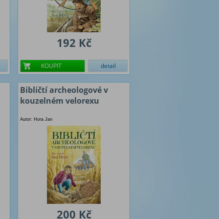
192 Kč
KOUPIT
detail
Bibličtí archeologové v
kouzelném velorexu
Autor: Hora Jan
200 Kč