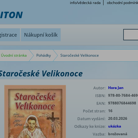
info/vědecká rada
obchodní podmín
RITON
istrace
Nákupní košík
Úvodní stránka
Pohádky
Staročeské Velikonoce
Staročeské Velikonoce
Autor:
Hora Jan
ISBN:
978-80-7684-469
EAN:
9788076844698
Počet stran:
16
Datum vydání:
20.03.2026
Odkazy ke knize:
ukázka
Vazba:
brožovaná