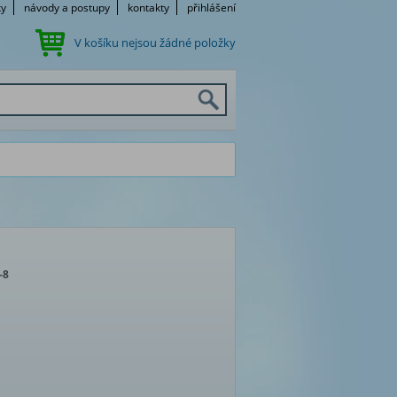
ky
návody a postupy
kontakty
přihlášení
V košíku nejsou žádné položky
-8