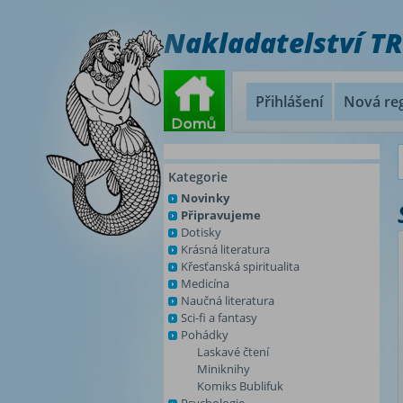
Nakladatelství T
Přihlášení
Nová reg
Kategorie
Novinky
Připravujeme
Dotisky
Krásná literatura
Křesťanská spiritualita
Medicína
Naučná literatura
Sci-fi a fantasy
Pohádky
Laskavé čtení
Miniknihy
Komiks Bublifuk