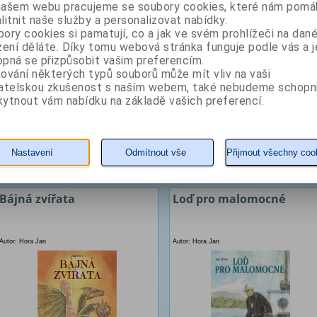
našem webu pracujeme se soubory cookies, které nám pomáh
litnit naše služby a personalizovat nabídky.
ory cookies si pamatují, co a jak ve svém prohlížeči na dan
zení děláte. Díky tomu webová stránka funguje podle vás a j
pná se přizpůsobit vašim preferencím.
ování některých typů souborů může mít vliv na vaši
vatelskou zkušenost s naším webem, také nebudeme schopn
ytnout vám nabídku na základě vašich preferencí.
7 Kč
7 Kč
Nastavení
Odmítnout vše
Přijmout všechny coo
KOUPIT
detail
KOUPIT
detail
Bájná zvířata
Loď pro malomocné
Autor: Hora Jan
Autor: Hora Jan