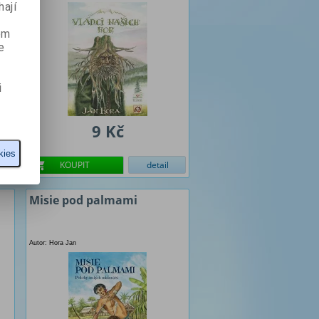
ají
ém
e
i
9 Kč
kies
KOUPIT
detail
Misie pod palmami
Autor: Hora Jan