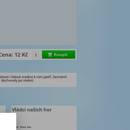
Cena: 12 Kč
Koupit
losti i lidové tradice k nim patří. Seznámí
 dochovaly po staletí.
Vládci našich hor
Autor: Hora Jan