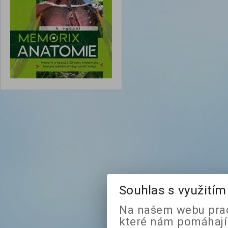
Souhlas s využití
Na našem webu prac
které nám pomáhají 