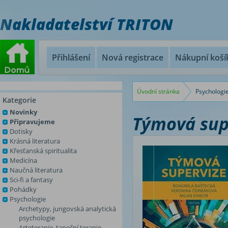
Nakladatelství TRITON
Přihlášení
Nová registrace
Nákupní koší
Úvodní stránka
Psychologi
Kategorie
Novinky
Týmová sup
Připravujeme
Dotisky
Krásná literatura
Křesťanská spiritualita
Medicína
Naučná literatura
Sci-fi a fantasy
Pohádky
Psychologie
Archetypy, jungovská analytická
psychologie
Arteterapie, taneční terapie,