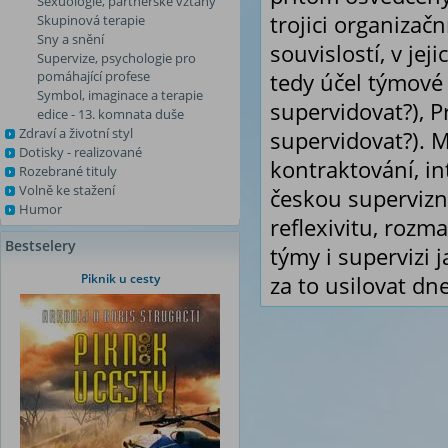
Sexuologie, partnerské vztahy
trojici organizač
Skupinová terapie
Sny a snění
souvislostí, v je
Supervize, psychologie pro
pomáhající profese
tedy účel týmové 
Symbol, imaginace a terapie
supervidovat?), P
edice - 13. komnata duše
Zdraví a životní styl
supervidovat?). Ma
Dotisky - realizované
kontraktování, in
Rozebrané tituly
Volně ke stažení
českou supervizn
Humor
reflexivitu, rozm
Bestselery
týmy i supervizi 
Piknik u cesty
za to usilovat dn