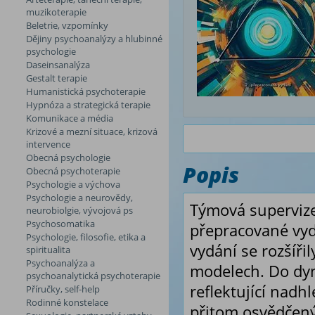
muzikoterapie
Beletrie, vzpomínky
Dějiny psychoanalýzy a hlubinné
psychologie
Daseinsanalýza
Gestalt terapie
Humanistická psychoterapie
Hypnóza a strategická terapie
Komunikace a média
Krizové a mezní situace, krizová
intervence
Obecná psychologie
Popis
Obecná psychoterapie
Psychologie a výchova
Psychologie a neurovědy,
Týmová supervize
neurobiolgie, vývojová ps
Psychosomatika
přepracované vyd
Psychologie, filosofie, etika a
vydání se rozšířil
spiritualita
Psychoanalýza a
modelech. Do dyn
psychoanalytická psychoterapie
reflektující nad
Příručky, self-help
Rodinné konstelace
přitom osvědčený