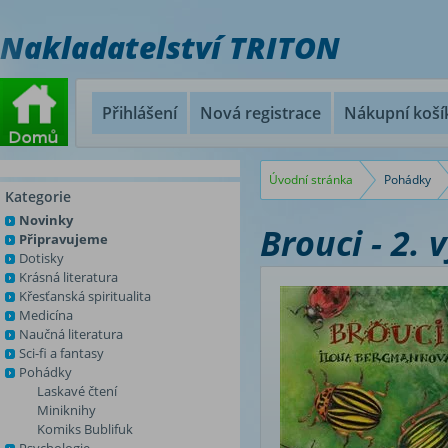
Nakladatelství TRITON
Přihlášení
Nová registrace
Nákupní koší
Úvodní stránka
Pohádky
Kategorie
Novinky
Brouci - 2. 
Připravujeme
Dotisky
Krásná literatura
Křesťanská spiritualita
Medicína
Naučná literatura
Sci-fi a fantasy
Pohádky
Laskavé čtení
Miniknihy
Komiks Bublifuk