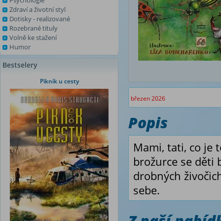
Psychologie
Zdraví a životní styl
Dotisky - realizované
Rozebrané tituly
Volně ke stažení
Humor
Bestselery
Piknik u cesty
březen 2026
Popis
Mami, tati, co je
brožurce se děti 
drobných živočic
sebe.
Z naší nabí