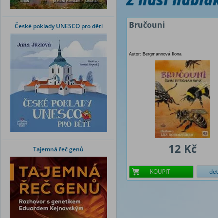
Bručouni
České poklady UNESCO pro děti
Autor: Bergmannová Ilona
12 Kč
Tajemná řeč genů
KOUPIT
det