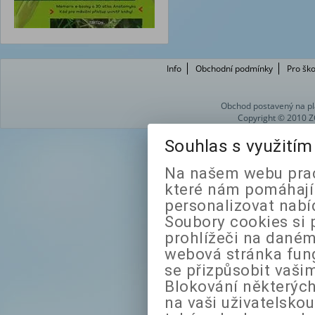
Info
Obchodní podmínky
Pro ško
Obchod postavený na pl
Copyright © 2010 Z
Souhlas s využití
Na našem webu prac
které nám pomáhají 
personalizovat nabí
Soubory cookies si 
prohlížeči na daném
webová stránka fung
se přizpůsobit vaši
Blokování některých
na vaši uživatelsko