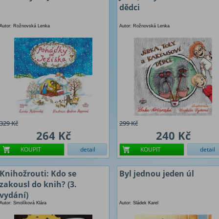
dědci
Autor: Rožnovská Lenka
Autor: Rožnovská Lenka
329 Kč
299 Kč
264 Kč
240 Kč
KOUPIT
detail
KOUPIT
detail
Knihožrouti: Kdo se
Byl jednou jeden úl
zakousl do knih? (3.
vydání)
Autor: Smolíková Klára
Autor: Sládek Karel