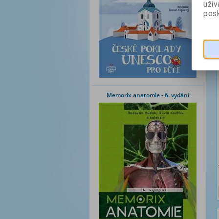
uži
posk
Memorix anatomie - 6. vydání