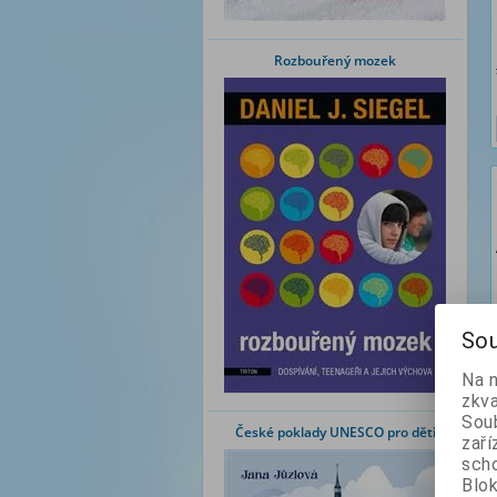
Rozbouřený mozek
Sou
Na 
zkva
Soub
České poklady UNESCO pro děti
zaří
scho
Blok