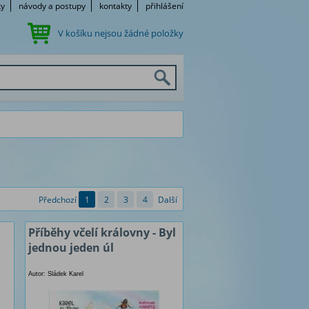
ky
návody a postupy
kontakty
přihlášení
V košíku nejsou žádné položky
Předchozí
1
2
3
4
Další
Příběhy včelí královny - Byl
jednou jeden úl
Autor: Sládek Karel