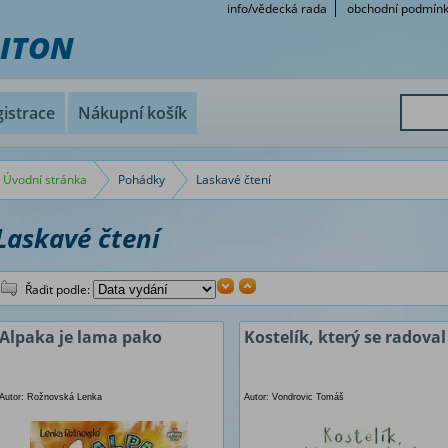
info/vědecká rada
obchodní podmín
RITON
istrace
Nákupní košík
Úvodní stránka
Pohádky
Laskavé čtení
Laskavé čtení
Řadit podle:
Alpaka je lama pako
Kostelík, který se radoval
Autor: Rožnovská Lenka
Autor: Vondrovic Tomáš