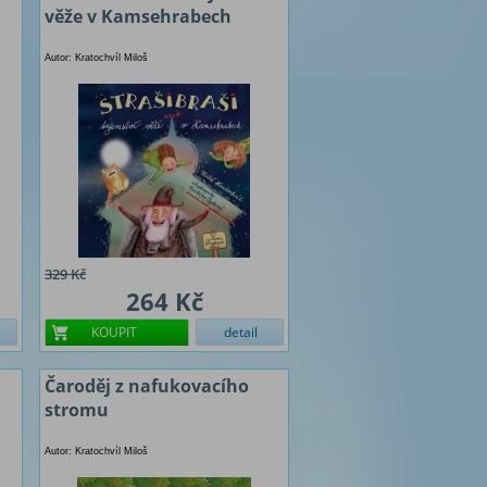
věže v Kamsehrabech
Autor: Kratochvíl Miloš
329 Kč
264 Kč
KOUPIT
detail
Čaroděj z nafukovacího
stromu
Autor: Kratochvíl Miloš