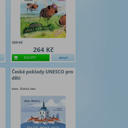
329 Kč
264 Kč
KOUPIT
detail
České poklady UNESCO pro
děti
Autor: Jůzlová Jana