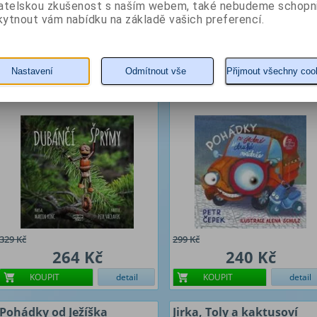
240 Kč
240 Kč
vatelskou zkušenost s naším webem, také nebudeme schopn
ytnout vám nabídku na základě vašich preferencí.
KOUPIT
detail
KOUPIT
detail
Dubánčí šprýmy
Pohádky z jedné i druhé
nádrže
Nastavení
Odmítnout vše
Přijmout všechny coo
Autor: Kinc Martin, Václavek Petr
Autor: Čepek Petr
329 Kč
299 Kč
264 Kč
240 Kč
KOUPIT
detail
KOUPIT
detail
Pohádky od Ježíška
Jirka, Toly a kaktusoví