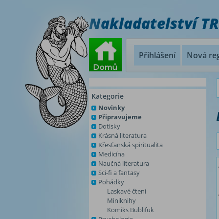
Nakladatelství T
Přihlášení
Nová reg
Kategorie
Novinky
Připravujeme
Dotisky
Krásná literatura
Křesťanská spiritualita
Medicína
Naučná literatura
Sci-fi a fantasy
Pohádky
Laskavé čtení
Miniknihy
Komiks Bublifuk