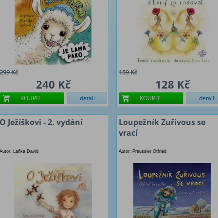
299 Kč
159 Kč
240 Kč
128 Kč
KOUPIT
detail
KOUPIT
detail
O Ježíškovi - 2. vydání
Loupežník Zuřivous se
vrací
Autor: Laňka David
Autor: Preussler Otfried