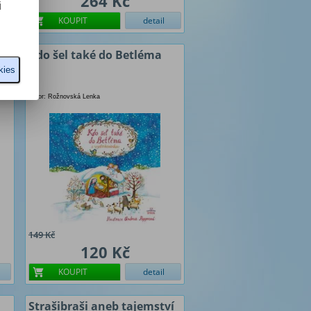
264 Kč
i
KOUPIT
detail
Kdo šel také do Betléma
kies
Autor: Rožnovská Lenka
149 Kč
120 Kč
KOUPIT
detail
Strašibraši aneb tajemství