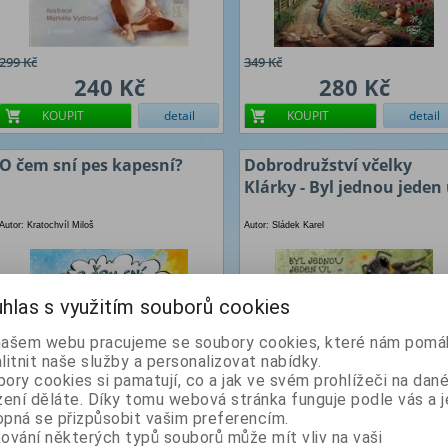
299 Kč
349 Kč
240 Kč
280 Kč
KOUPIT
detail
KOUPIT
detail
O čem sní pes kapesní?
Dobrodružství včelky
Klárky - Byl jednou jeden 
Autor: Kratochvíl Miloš
Autor: Sládek Karel
hlas s využitím souborů cookies
našem webu pracujeme se soubory cookies, které nám pomáh
litnit naše služby a personalizovat nabídky.
ory cookies si pamatují, co a jak ve svém prohlížeči na dan
zení děláte. Díky tomu webová stránka funguje podle vás a j
pná se přizpůsobit vašim preferencím.
299 Kč
299 Kč
ování některých typů souborů může mít vliv na vaši