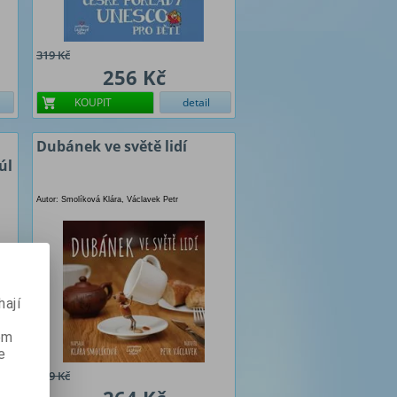
319 Kč
256 Kč
KOUPIT
detail
Dubánek ve světě lidí
úl
Autor: Smolíková Klára, Václavek Petr
ají
ém
e
329 Kč