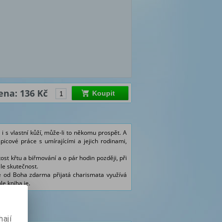
ena: 136 Kč
Koupit
 s vlastní kůží, může-li to někomu prospět. A
icové práce s umírajícími a jejich rodinami,
ost křtu a biřmování a o pár hodin později, při
 ale skutečnost.
, že od Boha zdarma přijatá charismata využívá
e kniha je.
ají