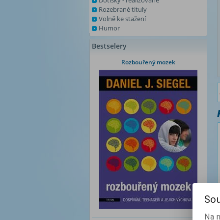
Dotisky - realizované
Rozebrané tituly
Volně ke stažení
Humor
Bestselery
Rozbouřený mozek
Sou
Na 