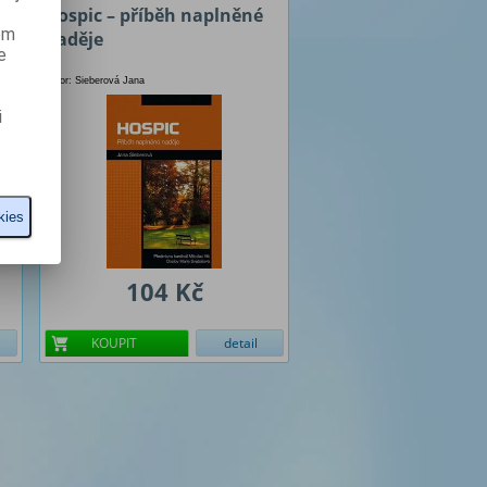
Hospic – příběh naplněné
ém
naděje
e
Autor: Sieberová Jana
i
kies
104 Kč
KOUPIT
detail