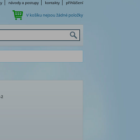
ky
návody a postupy
kontakty
přihlášení
V košíku nejsou žádné položky
-2