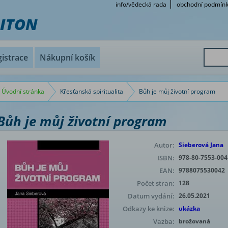
info/vědecká rada
obchodní podmín
RITON
istrace
Nákupní košík
Úvodní stránka
Křesťanská spiritualita
Bůh je můj životní program
Bůh je můj životní program
Autor:
Sieberová Jana
ISBN:
978-80-7553-004
EAN:
9788075530042
Počet stran:
128
Datum vydání:
26.05.2021
Odkazy ke knize:
ukázka
Vazba:
brožovaná