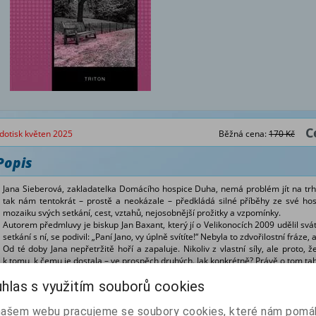
C
dotisk květen 2025
Běžná cena:
170 Kč
Popis
Jana Sieberová, zakladatelka Domácího hospice Duha, nemá problém jít na trh i
tak nám tentokrát – prostě a neokázale – předkládá silné příběhy ze své hosp
mozaiku svých setkání, cest, vztahů, nejosobnější prožitky a vzpomínky.
Autorem předmluvy je biskup Jan Baxant, který jí o Velikonocích 2009 udělil svát
setkání s ní, se podivil: „Paní Jano, vy úplně svítíte!“ Nebyla to zdvořilostní fráze,
Od té doby Jana nepřetržitě hoří a zapaluje. Nikoliv z vlastní síly, ale proto
k tomu, k čemu je dostala – ve prospěch druhých. Jak konkrétně? Právě o tom tahl
hlas s využitím souborů cookies
Z naší nabídky vám doporučujeme
našem webu pracujeme se soubory cookies, které nám pomáh