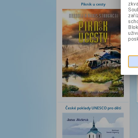
zkva
Piknik u cesty
Soub
zaří
scho
Blok
uži
posk
České poklady UNESCO pro děti