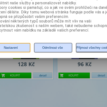
litnit naše služby a personalizovat nabídky.
Naděje na konci cesty
Proč máme strach ze
ory cookies si pamatují, co a jak ve svém prohlížeči na dan
smrti?
zení děláte. Díky tomu webová stránka funguje podle vás a j
pná se přizpůsobit vašim preferencím.
Autor: Sieberová Jana
Autor: Sieberová Jana
ování některých typů souborů může mít vliv na vaši
vatelskou zkušenost s naším webem, také nebudeme schopn
ytnout vám nabídku na základě vašich preferencí.
Nastavení
Odmítnout vše
Přijmout všechny coo
128 Kč
96 Kč
KOUPIT
detail
KOUPIT
detail