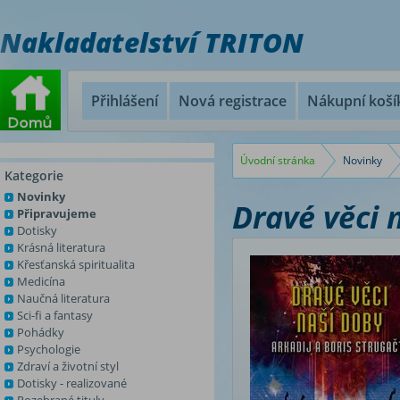
Nakladatelství TRITON
Přihlášení
Nová registrace
Nákupní koší
Úvodní stránka
Novinky
Kategorie
Novinky
Dravé věci 
Připravujeme
Dotisky
Krásná literatura
Křesťanská spiritualita
Medicína
Naučná literatura
Sci-fi a fantasy
Pohádky
Psychologie
Zdraví a životní styl
Dotisky - realizované