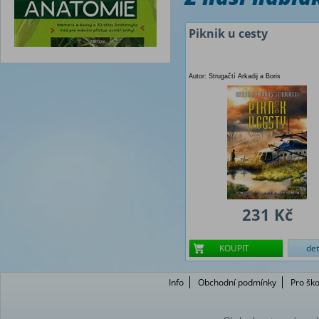
Piknik u cesty
Autor: Strugačtí Arkadij a Boris
231 Kč
KOUPIT
det
Info
Obchodní podmínky
Pro ško