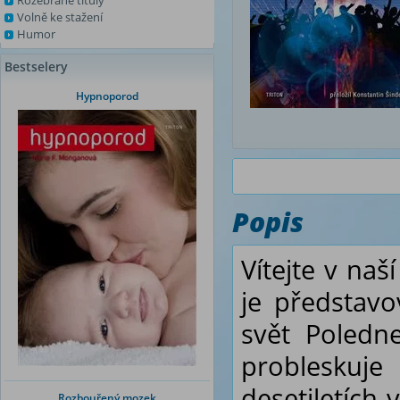
Rozebrané tituly
Volně ke stažení
Humor
Bestselery
Hypnoporod
Popis
Vítejte v naš
je představo
svět Poledne
probleskuj
desetiletích
Rozbouřený mozek