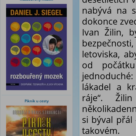
nabývá na s
dokonce zve
Ivan Žilin,
bezpečnosti,
letoviska, ab
od počátku
jednoduché
lákadel a kr
ráje“. Ži
Piknik u cesty
několikadenn
si býval přál
takovém.