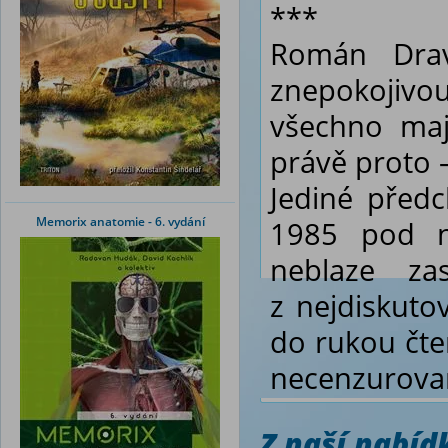
***
Román
Dra
znepokojivo
všechno maj
právě proto 
Jediné předc
Memorix anatomie - 6. vydání
1985 pod 
neblaze za
z nejdiskuto
do rukou čt
necenzurovan
Z naší nabí