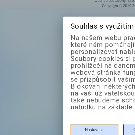
Obchod postavený na pl
Copyright © 2010 Z
Souhlas s využití
Na našem webu prac
které nám pomáhají 
personalizovat nabí
Soubory cookies si 
prohlížeči na daném
webová stránka fung
se přizpůsobit vaši
Blokování některých
na vaši uživatelsko
také nebudeme sch
nabídku na základě 
Nastavení