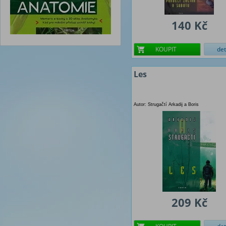
140 Kč
KOUPIT
det
Les
Autor: Strugačtí Arkadij a Boris
209 Kč