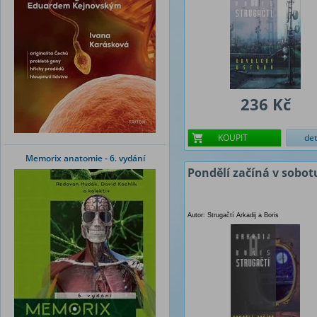
236 Kč
KOUPIT
det
Memorix anatomie - 6. vydání
Pondělí začíná v sobot
Autor: Strugačtí Arkadij a Boris