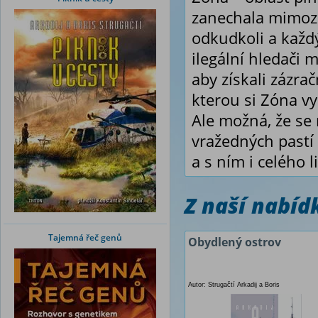
zanechala mimoze
odkudkoli a každ
ilegální hledači 
aby získali zázra
kterou si Zóna vyb
Ale možná, že se
vražedných pastí
a s ním i celého 
Z naší nabí
Tajemná řeč genů
Obydlený ostrov
Autor: Strugačtí Arkadij a Boris