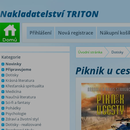
Nakladatelství TRITON
Přihlášení
Nová registrace
Nákupní koší
Úvodní stránka
Dotisky
Kategorie
Novinky
Piknik u ce
Připravujeme
Dotisky
Krásná literatura
Křesťanská spiritualita
Medicína
Naučná literatura
Sci-fi a fantasy
Pohádky
Psychologie
Zdraví a životní styl
Dotisky - realizované