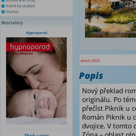
Rozebrané tituly
Volně ke stažení
Humor
Bestselery
Hypnoporod
dotisk 2026
Popis
Nový překlad rom
originálu. Po tém
přečíst Piknik u c
Román Piknik u c
dvojice. V tomto
Zóna – oblast pln
Piknik u cesty