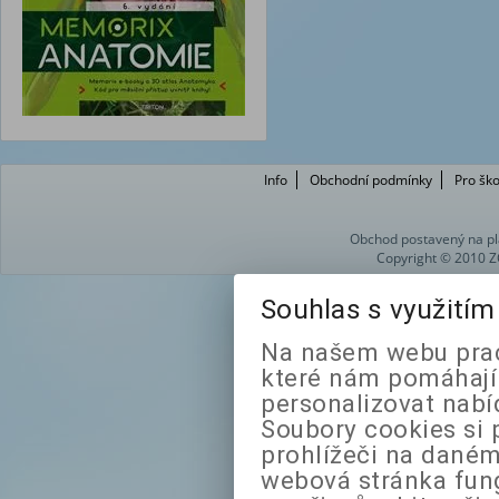
Info
Obchodní podmínky
Pro ško
Obchod postavený na pl
Copyright © 2010 Z
Souhlas s využití
Na našem webu prac
které nám pomáhají 
personalizovat nabí
Soubory cookies si 
prohlížeči na daném
webová stránka fung