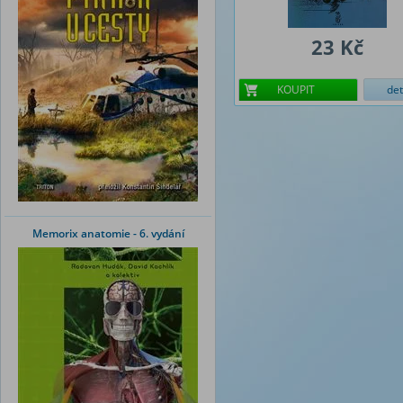
23 Kč
KOUPIT
det
Memorix anatomie - 6. vydání