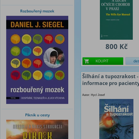
Rozbouřený mozek
800 Kč
KOUPIT
det
Šilhání a tupozrakost -
informace pro pacient
Autor: Hycl Josef
Piknik u cesty