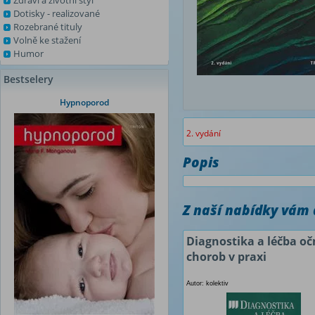
Zdraví a životní styl
Dotisky - realizované
Rozebrané tituly
Volně ke stažení
Humor
Bestselery
Hypnoporod
2. vydání
Popis
Z naší nabídky vám
Diagnostika a léčba oč
chorob v praxi
Autor: kolektiv