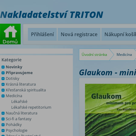
Nakladatelství TRITON
Přihlášení
Nová registrace
Nákupní koší
Úvodní stránka
Medicína
Kategorie
Novinky
Glaukom - min
Připravujeme
Dotisky
Krásná literatura
Křesťanská spiritualita
Medicína
Lékařské
Lékařské repetitorium
Naučná literatura
Sci-fi a fantasy
Pohádky
Psychologie