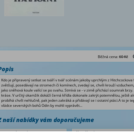
Běžná cena:
60 Kč
Popis
Kdo je připravený setkat se tváří v tvář scénám jakoby uprchlým z Hitchcockova 
zvětšují, posedávají na stromech či komínech, zvedají se, chvíli krouží vzduchem, 
jako sněhová koule valící se po svahu. Stmívá se - v zimě přichází soumrak brzy.
kráse. V určitý okamžik dokáží černá křídla dokonale zakrýt potemnělou, ještě a
probíhá chvíli nehlučně, pak jeden zakráká a přidávají se i ostatní ptáci.A to je 
vládce severských bohů Odin by mohli vyprávět...
Z naší nabídky vám doporučujeme
Dva Krkavci
Vlkodlaci