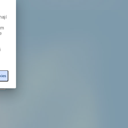
ají
ém
e
i
kies