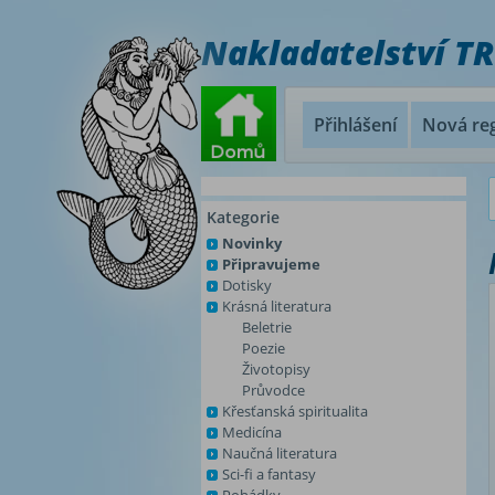
Nakladatelství T
Přihlášení
Nová reg
Kategorie
Novinky
Připravujeme
Dotisky
Krásná literatura
Beletrie
Poezie
Životopisy
Průvodce
Křesťanská spiritualita
Medicína
Naučná literatura
Sci-fi a fantasy