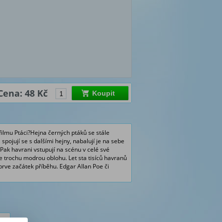
Cena: 48 Kč
Koupit
filmu Ptáci?Hejna černých ptáků se stále
spojují se s dalšími hejny, nabalují je na sebe
 Pak havrani vstupují na scénu v celé své
le trochu modrou oblohu. Let sta tisíců havranů
teprve začátek příběhu. Edgar Allan Poe či