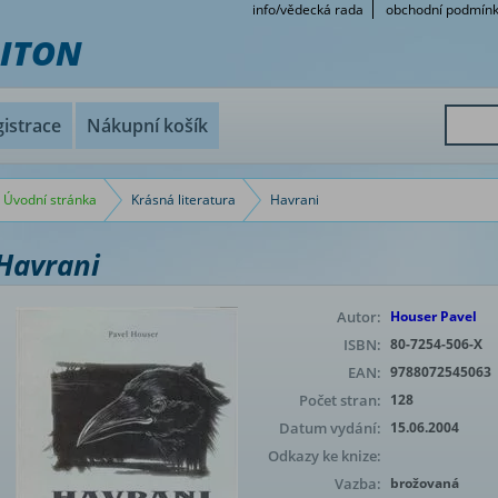
info/vědecká rada
obchodní podmín
RITON
istrace
Nákupní košík
Úvodní stránka
Krásná literatura
Havrani
Havrani
Autor:
Houser Pavel
ISBN:
80-7254-506-X
EAN:
9788072545063
Počet stran:
128
Datum vydání:
15.06.2004
Odkazy ke knize:
Vazba:
brožovaná