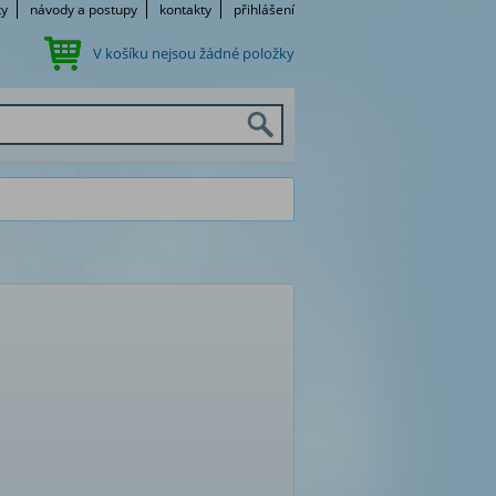
ky
návody a postupy
kontakty
přihlášení
V košíku nejsou žádné položky