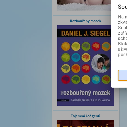
Sou
Na 
Rozbouřený mozek
zkva
Soub
zaří
scho
Blok
uži
posk
Tajemná řeč genů