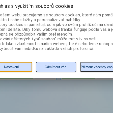
hlas s využitím souborů cookies
našem webu pracujeme se soubory cookies, které nám pomáh
Autor: Irwin Louis
Autor: Houser Pavel
litnit naše služby a personalizovat nabídky.
ory cookies si pamatují, co a jak ve svém prohlížeči na dan
zení děláte. Díky tomu webová stránka funguje podle vás a j
pná se přizpůsobit vašim preferencím.
ování některých typů souborů může mít vliv na vaši
vatelskou zkušenost s naším webem, také nebudeme schopn
ytnout vám nabídku na základě vašich preferencí.
183 Kč
49 Kč
Nastavení
Odmítnout vše
Přijmout všechny coo
KOUPIT
detail
KOUPIT
detail