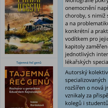
Monografie pokrý
onemocnění napří
choroby, s nimiž s
a na problematiku
konkrétní a prak
vodítkem pro jeji
kapitoly zaměřen
jednotlivých inte
lékařských special
Tajemná řeč genů
Autorský kolektiv
specializovaných 
rozšířen o nová 
vznikaly za přis
kolegů i studentů