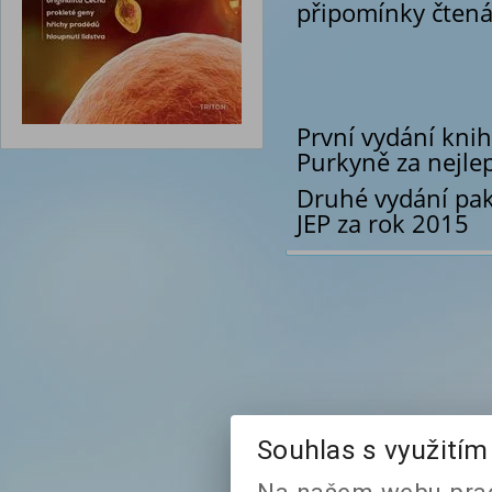
připomínky čtená
První vydání knih
Purkyně za nejlep
Druhé vydání pak
JEP za rok 2015
Souhlas s využití
Na našem webu prac