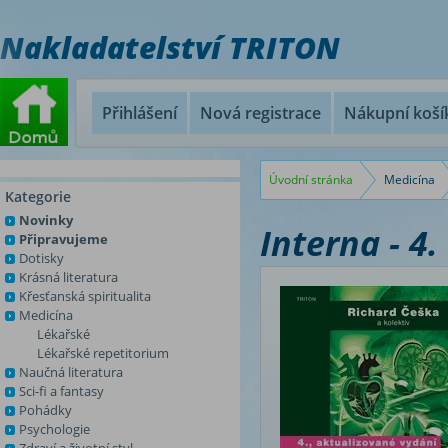
Nakladatelství TRITON
Přihlášení
Nová registrace
Nákupní koší
Úvodní stránka
Medicína
Kategorie
Novinky
Interna - 4.
Připravujeme
Dotisky
Krásná literatura
Křesťanská spiritualita
Medicína
Lékařské
Lékařské repetitorium
Naučná literatura
Sci-fi a fantasy
Pohádky
Psychologie