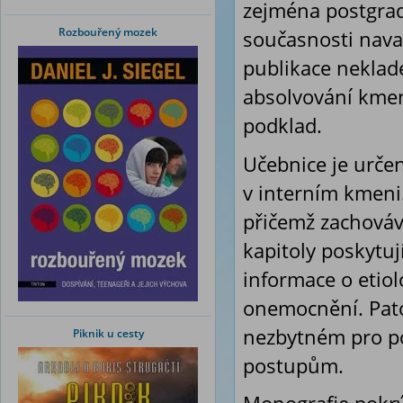
zejména postgrad
Rozbouřený mozek
současnosti navaz
publikace neklade
absolvování kmen
podklad.
Učebnice je urče
v interním kmeni
přičemž zachovává
kapitoly poskytuj
informace o etiol
onemocnění. Pato
nezbytném pro p
Piknik u cesty
postupům.