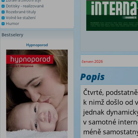
Zdraví a životní styl
Dotisky - realizované
Rozebrané tituly
Volně ke stažení
Humor
Bestselery
Hypnoporod
červen 2026
Popis
Čtvrté, podstatn
k nimž došlo od v
jednak dynamický
v samotné interně 
méně samostatný