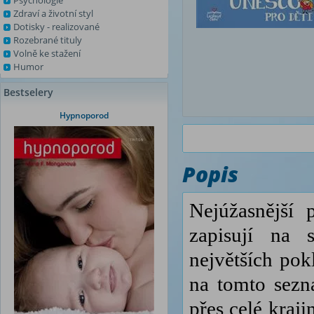
Psychologie
Zdraví a životní styl
Dotisky - realizované
Rozebrané tituly
Volně ke stažení
Humor
Bestselery
Hypnoporod
Popis
Nejúžasnější
zapisují na
největších po
na tomto sezn
přes celé kraj