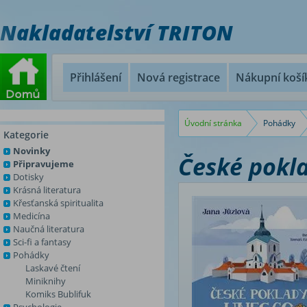
Nakladatelství TRITON
Přihlášení
Nová registrace
Nákupní koší
Úvodní stránka
Pohádky
Kategorie
Novinky
České pokl
Připravujeme
Dotisky
Krásná literatura
Křesťanská spiritualita
Medicína
Naučná literatura
Sci-fi a fantasy
Pohádky
Laskavé čtení
Miniknihy
Komiks Bublifuk