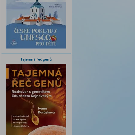
Tajemná řeč genů