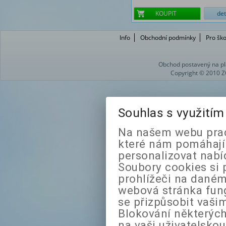
KOUPIT
det
Info
Obchodní podmínky
Pro ško
Obchod postavený na pl
Copyright © 2010 Z
Souhlas s využití
Na našem webu prac
které nám pomáhají 
personalizovat nabí
Soubory cookies si 
prohlížeči na daném
webová stránka fung
se přizpůsobit vaši
Blokování některých
na vaši uživatelsko