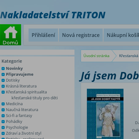
Nakladatelství TRITON
Přihlášení
Nová registrace
Nákupní koší
Úvodní stránka
Křesťanská 
Kategorie
Novinky
Já jsem Dob
Připravujeme
Dotisky
Krásná literatura
Křesťanská spiritualita
křesťanské tituly pro děti
Medicína
Naučná literatura
Sci-fi a fantasy
Pohádky
D
Psychologie
Odk
Zdraví a životní styl