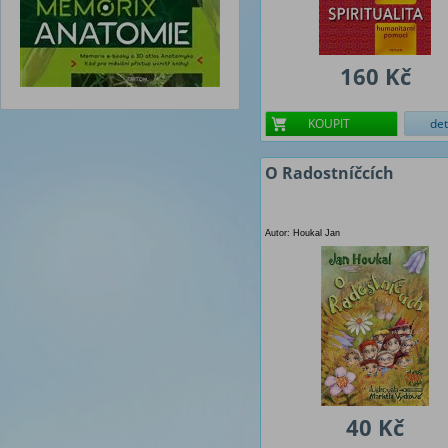
160 Kč
KOUPIT
det
O Radostníčcích
Autor: Houkal Jan
40 Kč