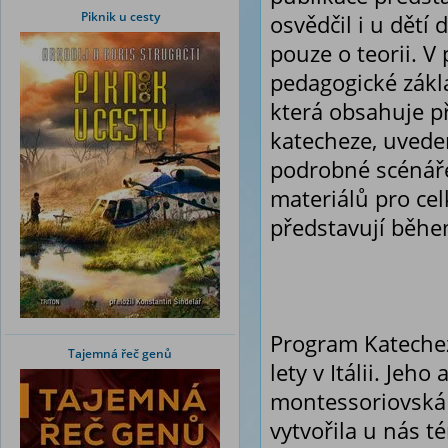
Piknik u cesty
osvědčil i u dětí
pouze o teorii. V 
pedagogické zákl
která obsahuje p
katecheze, uveden
podrobné scénář
materiálů pro ce
představují během
Program Katechez
Tajemná řeč genů
lety v Itálii. Jeh
montessoriovská 
vytvořila u nás 