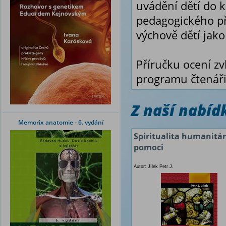
uvádění dětí do k
pedagogického p
výchově dětí jako 
Příručku ocení zv
programu čtenáři
Z naší nabí
Memorix anatomie - 6. vydání
Spiritualita humanitár
pomoci
Autor: Jílek Petr J.