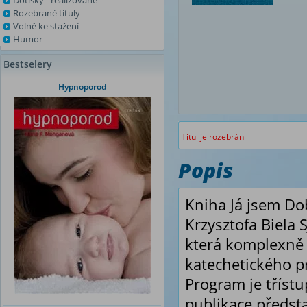
Dotisky - realizované
Rozebrané tituly
Volně ke stažení
Humor
Bestselery
Hypnoporod
Titul je rozebrán
Popis
Kniha Já jsem Do
Krzysztofa Biela 
která komplexně 
katechetického 
Program je třístu
publikace předst