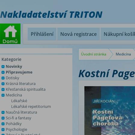
Nakladatelství TRITON
Přihlášení
Nová registrace
Nákupní koší
Úvodní stránka
Medicína
Kategorie
Novinky
Kostní Pag
Připravujeme
Dotisky
Krásná literatura
Křesťanská spiritualita
Medicína
Lékařské
Lékařské repetitorium
Naučná literatura
Sci-fi a fantasy
Pohádky
Psychologie