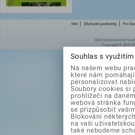
Info
Obchodní podmínky
Pro ško
Obchod postavený na pl
Copyright © 2010 Z
Souhlas s využití
Na našem webu prac
které nám pomáhají 
personalizovat nabí
Soubory cookies si 
prohlížeči na daném
webová stránka fung
se přizpůsobit vaši
Blokování některých
na vaši uživatelsko
také nebudeme sch