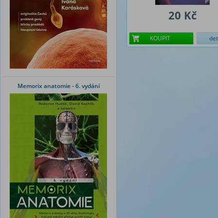
20 Kč
KOUPIT
det
Memorix anatomie - 6. vydání