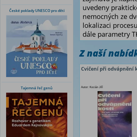
uvedeny praktické
České poklady UNESCO pro děti
nemocných ze dv
lokalizaci proce
dále parametry T
Z naší nabí
Cvičení při odvápnění 
Tajemná řeč genů
Autor: Kocián Jiří