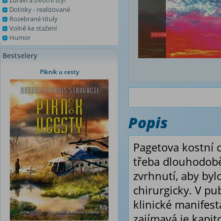
Zdraví a životní styl
Dotisky - realizované
Rozebrané tituly
Volně ke stažení
Humor
Bestselery
Piknik u cesty
Popis
Pagetova kostní 
třeba dlouhodobě
zvrhnutí, aby by
chirurgicky. V p
klinické manifest
zajímavá je kapi