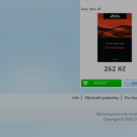
Autor: Slíva Jiří
262 Kč
KOUPIT
det
Info
Obchodní podmínky
Pro ško
Obchod postavený na pl
Copyright © 2010 Z