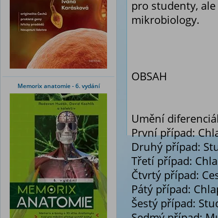
pro studenty, ale 
mikrobiology.
OBSAH
Memorix anatomie - 6. vydání
Umění diferenciá
První případ: Chl
Druhý případ: St
Třetí případ: Ch
Čtvrtý případ: C
Pátý případ: Chla
Šestý případ: Stu
Sedmý případ: Mu