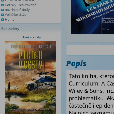
Zdraví a životní styl
Dotisky - realizované
Rozebrané tituly
Volně ke stažení
Humor
Bestselery
Piknik u cesty
Popis
Tato kniha, kter
Curriculum: A Ca
Wiley & Sons, Inc
problematiku léka
částečně i epidem
Na nich seznamuj