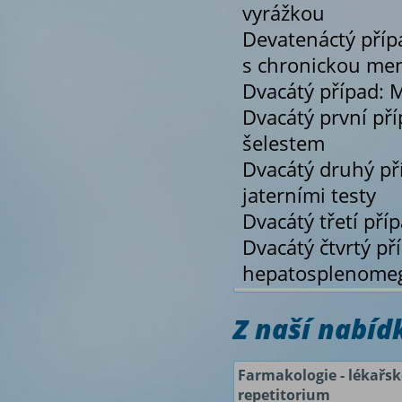
vyrážkou
Devatenáctý příp
s chronickou men
Dvacátý případ: 
Dvacátý první pří
šelestem
Dvacátý druhý p
jaterními testy
Dvacátý třetí př
Dvacátý čtvrtý př
hepatosplenomeg
Z naší nabí
Farmakologie - lékařsk
repetitorium