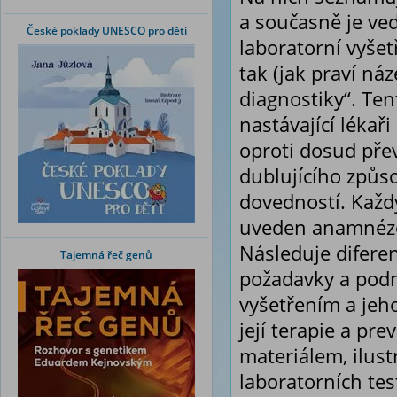
a současně je ve
České poklady UNESCO pro děti
laboratorní vyšet
tak (jak praví náz
diagnostiky“. Ten
nastávající lékař
oproti dosud pře
dublujícího způs
dovedností. Každý
uveden anamnézou
Následuje difere
Tajemná řeč genů
požadavky a pod
vyšetřením a jeh
její terapie a p
materiálem, ilus
laboratorních tes