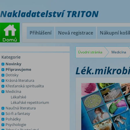
Nakladatelství TRITON
Přihlášení
Nová registrace
Nákupní koší
Úvodní stránka
Medicína
Kategorie
Novinky
Lék.mikrobi
Připravujeme
Dotisky
Krásná literatura
Křesťanská spiritualita
Medicína
Lékařské
Lékařské repetitorium
Naučná literatura
Sci-fi a fantasy
Pohádky
Psychologie