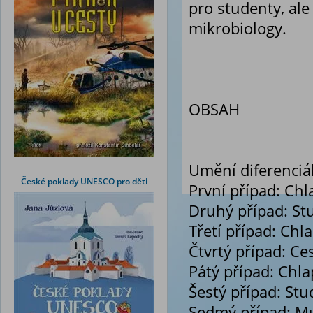
pro studenty, ale 
mikrobiology.
OBSAH
Umění diferenciá
České poklady UNESCO pro děti
První případ: Chl
Druhý případ: St
Třetí případ: Ch
Čtvrtý případ: C
Pátý případ: Chla
Šestý případ: Stu
Sedmý případ: Mu