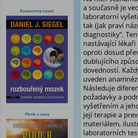
a současně je ve
Rozbouřený mozek
laboratorní vyšet
tak (jak praví náz
diagnostiky“. Ten
nastávající lékař
oproti dosud pře
dublujícího způs
dovedností. Každý
uveden anamnézou
Následuje difere
požadavky a pod
vyšetřením a jeh
její terapie a p
Piknik u cesty
materiálem, ilus
laboratorních tes