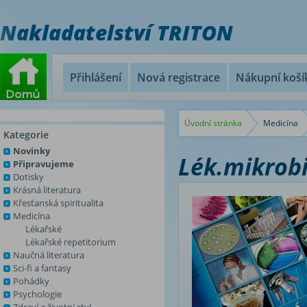
Nakladatelství TRITON
Přihlášení
Nová registrace
Nákupní koší
Úvodní stránka
Medicína
Kategorie
Novinky
Lék.mikrobi
Připravujeme
Dotisky
Krásná literatura
Křesťanská spiritualita
Medicína
Lékařské
Lékařské repetitorium
Naučná literatura
Sci-fi a fantasy
Pohádky
Psychologie