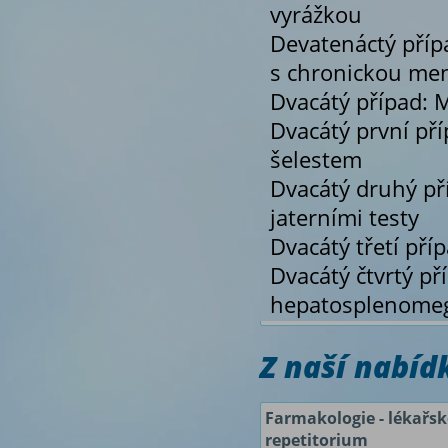
vyrážkou
Devatenáctý příp
s chronickou men
Dvacátý případ: 
Dvacátý první pří
šelestem
Dvacátý druhý p
jaterními testy
Dvacátý třetí př
Dvacátý čtvrtý př
hepatosplenomeg
Z naší nabí
Farmakologie - lékařsk
repetitorium