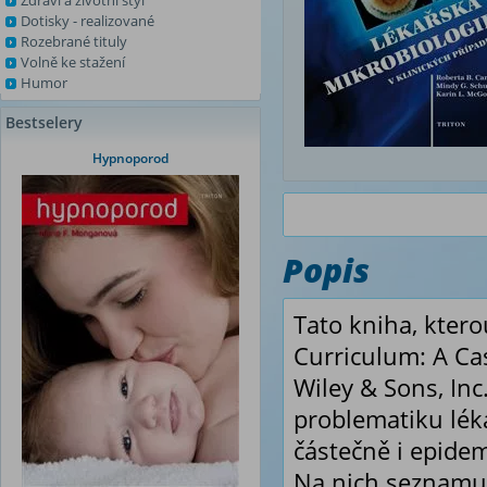
Zdraví a životní styl
Dotisky - realizované
Rozebrané tituly
Volně ke stažení
Humor
Bestselery
Hypnoporod
Popis
Tato kniha, kter
Curriculum: A Ca
Wiley & Sons, Inc
problematiku léka
částečně i epidem
Na nich seznamuj