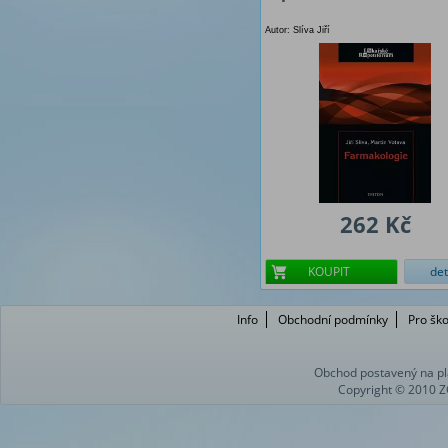
Autor: Slíva Jiří
262 Kč
KOUPIT
det
Info
Obchodní podmínky
Pro ško
Obchod postavený na pl
Copyright © 2010 Z