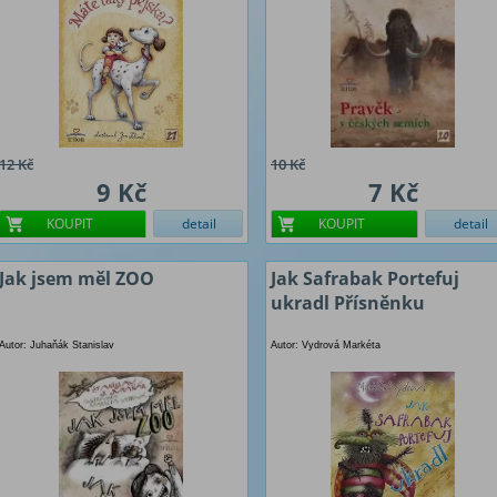
12 Kč
10 Kč
9 Kč
7 Kč
KOUPIT
detail
KOUPIT
detail
Jak jsem měl ZOO
Jak Safrabak Portefuj
ukradl Přísněnku
Autor: Juhaňák Stanislav
Autor: Vydrová Markéta