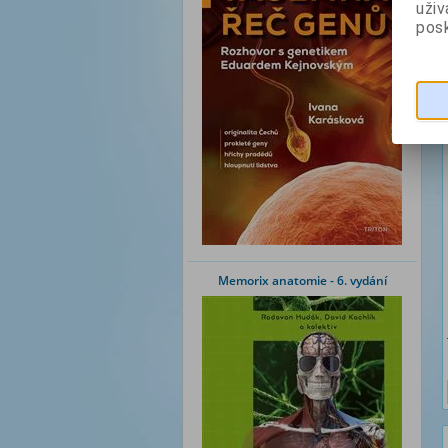
uži
posk
Memorix anatomie - 6. vydání