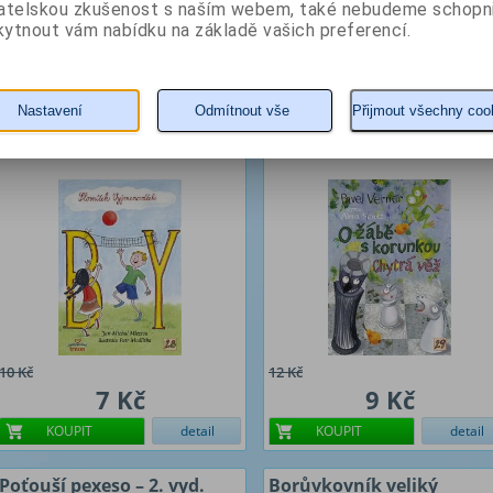
40 Kč
7 Kč
vatelskou zkušenost s naším webem, také nebudeme schopn
ytnout vám nabídku na základě vašich preferencí.
KOUPIT
detail
KOUPIT
detail
Slovníček Vyjmenováček
O žábě s korunkou a
BY
Chytrá věž
Nastavení
Odmítnout vše
Přijmout všechny coo
Autor: Mleziva Jan–Michal
Autor: Verner Pavel
10 Kč
12 Kč
7 Kč
9 Kč
KOUPIT
detail
KOUPIT
detail
Poťouší pexeso – 2. vyd.
Borůvkovník veliký