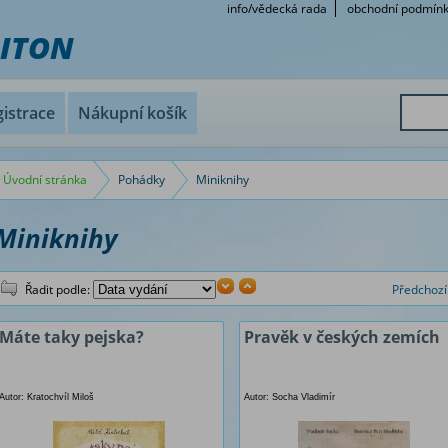
info/vědecká rada
obchodní podmín
RITON
istrace
Nákupní košík
Úvodní stránka
Pohádky
Miniknihy
Miniknihy
Řadit podle:
Předchozí
Máte taky pejska?
Pravěk v českých zemích
Autor: Kratochvíl Miloš
Autor: Socha Vladimír