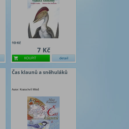
10 Kč
7 Kč
KOUPIT
detail
Čas klaunů a sněhuláků
Autor: Kratochvíl Miloš