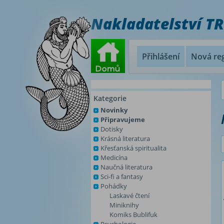
Nakladatelství T
Přihlášení
Nová reg
Kategorie
Novinky
Připravujeme
Dotisky
Krásná literatura
Křesťanská spiritualita
Medicína
Naučná literatura
Sci-fi a fantasy
Pohádky
Laskavé čtení
Miniknihy
Komiks Bublifuk