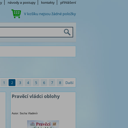
ky
návody a postupy
kontakty
přihlášení
V košíku nejsou žádné položky
1
2
3
4
5
6
7
8
Další
Pravěcí vládci oblohy
Autor: Socha Vladimír