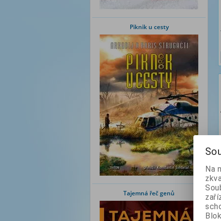
Piknik u cesty
Sou
Na 
zkva
Soub
Tajemná řeč genů
zaří
scho
Blok