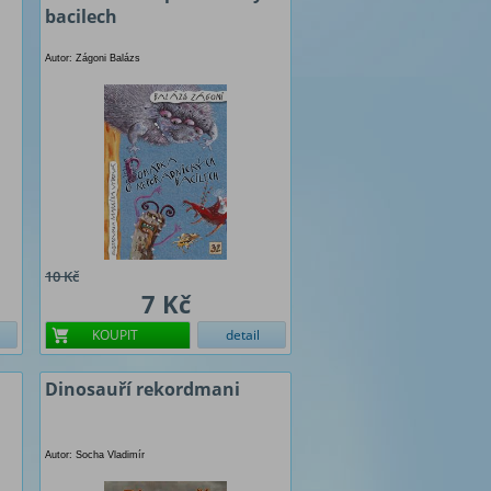
bacilech
Autor: Zágoni Balázs
10 Kč
7 Kč
KOUPIT
detail
Dinosauří rekordmani
Autor: Socha Vladimír