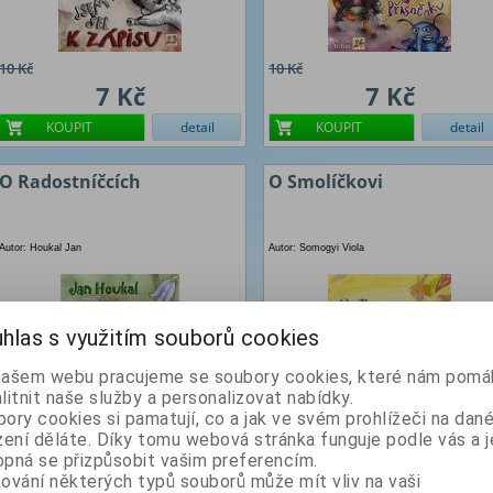
10 Kč
10 Kč
7 Kč
7 Kč
KOUPIT
detail
KOUPIT
detail
O Radostníčcích
O Smolíčkovi
Autor: Houkal Jan
Autor: Somogyi Viola
hlas s využitím souborů cookies
našem webu pracujeme se soubory cookies, které nám pomáh
litnit naše služby a personalizovat nabídky.
ory cookies si pamatují, co a jak ve svém prohlížeči na dan
zení děláte. Díky tomu webová stránka funguje podle vás a j
pná se přizpůsobit vašim preferencím.
50 Kč
10 Kč
ování některých typů souborů může mít vliv na vaši