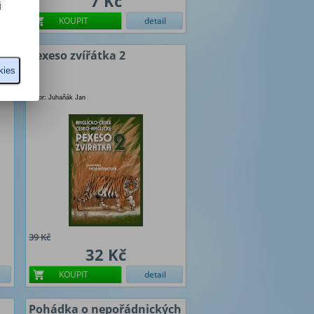
7 Kč
i
KOUPIT
detail
Pexeso zvířátka 2
kies
Autor: Juhaňák Jan
39 Kč
32 Kč
KOUPIT
detail
Pohádka o nepořádnických