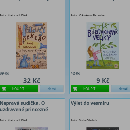
Autor: Kratochvíl Miloš
Autor: Vokurková Alexandra
39 Kč
12 Kč
32 Kč
9 Kč
KOUPIT
detail
KOUPIT
detail
Nepravá sudička, O
Výlet do vesmíru
uzdravené princezně
Autor: Kratochvíl Miloš
Autor: Socha Vladimír