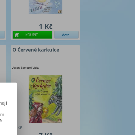
1 Kč
KOUPIT
detail
O Červené karkulce
Autor: Somogyi Viola
ají
ém
e
10 Kč