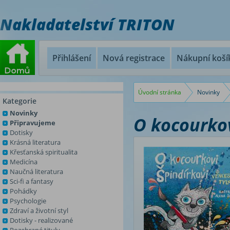
Nakladatelství TRITON
Přihlášení
Nová registrace
Nákupní koší
Úvodní stránka
Novinky
Kategorie
Novinky
O kocourkov
Připravujeme
Dotisky
Krásná literatura
Křesťanská spiritualita
Medicína
Naučná literatura
Sci-fi a fantasy
Pohádky
Psychologie
Zdraví a životní styl
Dotisky - realizované