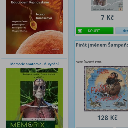
7 Kč
KOUPIT
det
Pirát jménem Šampaň
Autor: Štarková Petra
Memorix anatomie - 6. vydání
128 Kč