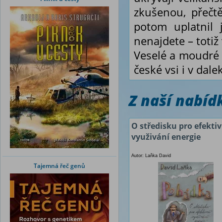
zkušenou, přečtě
potom uplatnil 
nenajdete – totiž 
Veselé a moudré 
české vsi i v dale
Z naší nabí
O středisku pro efektiv
využivání energie
Autor: Laňka David
Tajemná řeč genů