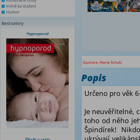
Rozebrané tituly
Volně ke stažení
Humor
Bestselery
Hypnoporod
ilustrace: Alena Schulz
Popis
Určeno pro věk 6
Je neuvěřitelné, 
toho od něho jeh
Špindírek! Nikd
ukrývají velikán
Piknik u cesty