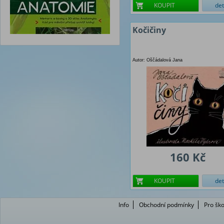
KOUPIT
det
Kočičiny
Autor: Oščádalová Jana
160 Kč
KOUPIT
det
Info
Obchodní podmínky
Pro ško