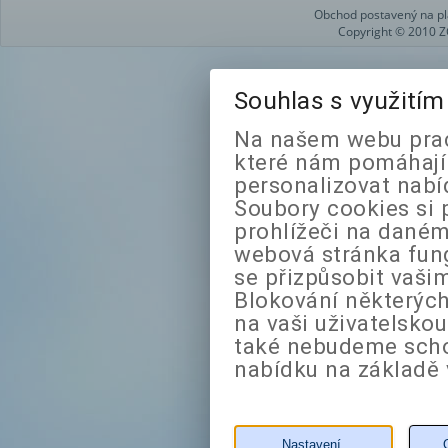
Obchod postavený na pl
Copyright © 2010 Z
Souhlas s využití
Na našem webu prac
které nám pomáhají 
personalizovat nabí
Soubory cookies si 
prohlížeči na daném
webová stránka fung
se přizpůsobit vaši
Blokování některých
na vaši uživatelsko
také nebudeme sch
nabídku na základě 
Nastavení