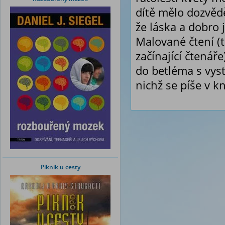
dítě mělo dozvědě
že láska a dobro 
Malované čtení (
začínající čtená
do betléma
s vys
nichž se píše v kn
Piknik u cesty