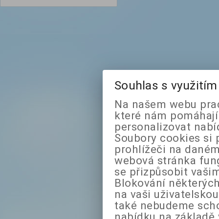
Souhlas s využití
Na našem webu prac
které nám pomáhají 
personalizovat nabí
Soubory cookies si 
prohlížeči na daném
webová stránka fung
se přizpůsobit vaši
Blokování některých
na vaši uživatelsko
také nebudeme sch
nabídku na základě 