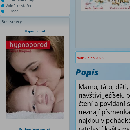
Rozebrané tituly
Volně ke stažení
Humor
Bestselery
Hypnoporod
dotisk říjen 2023
Popis
Mámo, táto, děti
navštíví Ježíšek,
čtení a povídání s
neznají písmenka,
najdou v pohádká
ratolestí květy m
Rozbouřený mozek