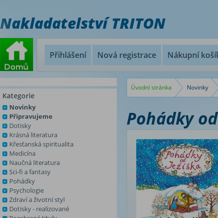
Nakladatelství TRITON
Přihlášení
Nová registrace
Nákupní koší
Úvodní stránka
Novinky
Kategorie
Novinky
Pohádky od 
Připravujeme
Dotisky
Krásná literatura
Křesťanská spiritualita
Medicína
Naučná literatura
Sci-fi a fantasy
Pohádky
Psychologie
Zdraví a životní styl
Dotisky - realizované