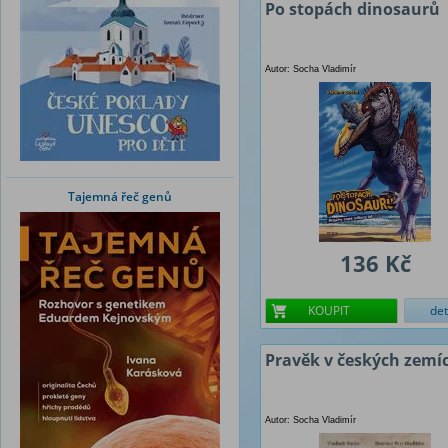
Po stopách dinosaurů
Autor: Socha Vladimír
Tajemná řeč genů
136 Kč
KOUPIT
det
Pravěk v českých zemí
Autor: Socha Vladimír