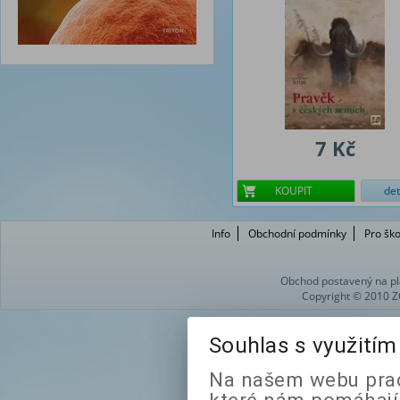
7 Kč
KOUPIT
det
Info
Obchodní podmínky
Pro ško
Obchod postavený na pl
Copyright © 2010 Z
Souhlas s využití
Na našem webu prac
které nám pomáhají 