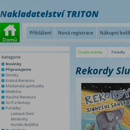
Nakladatelství TRITON
Přihlášení
Nová registrace
Nákupní koší
Úvodní stránka
Pohádky
Kategorie
Novinky
Rekordy Slu
Připravujeme
Dotisky
Krásná literatura
Křesťanská spiritualita
Medicína
Naučná literatura
Sci-fi a fantasy
Pohádky
Laskavé čtení
Miniknihy
Komiks Bublifuk