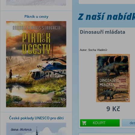
Z naší nabí
Piknik u cesty
Dinosauří mláďata
Autor: Socha Vladimír
9 Kč
České poklady UNESCO pro děti
KOUPIT
det