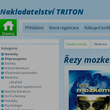
Nakladatelství TRITON
Přihlášení
Nová registrace
Nákupní koší
Úvodní stránka
Medicína
Kategorie
Novinky
Řezy mozk
Připravujeme
Dotisky
Krásná literatura
Křesťanská spiritualita
Medicína
Lékařské
Lékařské repetitorium
Naučná literatura
Sci-fi a fantasy
Pohádky
Psychologie