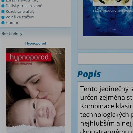
Zdraví a životní styl
Dotisky - realizované
Rozebrané tituly
Volně ke stažení
Humor
Bestselery
Hypnoporod
Popis
Tento jedinečný s
určen zejména s
Kombinace klasic
technologických 
nejhlubším a ne
dvoustrannému roz