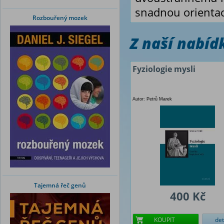
snadnou orientac
Rozbouřený mozek
Z naší nabí
Fyziologie mysli
Autor: Petrů Marek
Tajemná řeč genů
400 Kč
KOUPIT
det