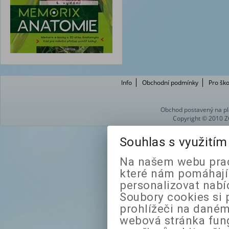
Info
Obchodní podmínky
Pro ško
Obchod postavený na pl
Copyright © 2010 Z
Souhlas s využití
Na našem webu prac
které nám pomáhají 
personalizovat nabí
Soubory cookies si 
prohlížeči na daném
webová stránka fung