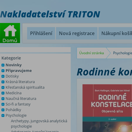
Nakladatelství TRITON
Přihlášení
Nová registrace
Nákupní koší
Úvodní stránka
Psychologi
Kategorie
Novinky
Rodinné kon
Připravujeme
Dotisky
Krásná literatura
Křesťanská spiritualita
Medicína
Naučná literatura
Sci-fi a fantasy
Pohádky
Psychologie
Archetypy, jungovská analytická
psychologie
Arteterapie, taneční terapie,