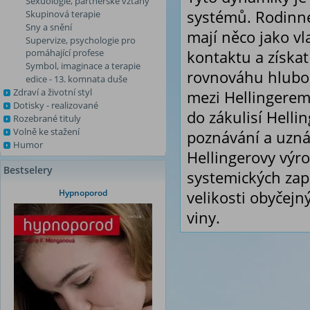
Sexuologie, partnerské vztahy
systémů. Rodinné
Skupinová terapie
Sny a snění
mají něco jako vl
Supervize, psychologie pro
pomáhající profese
kontaktu a získat
Symbol, imaginace a terapie
rovnováhu hlubok
edice - 13. komnata duše
Zdraví a životní styl
mezi Hellingerem
Dotisky - realizované
do zákulisí Helli
Rozebrané tituly
Volně ke stažení
poznávání a uznán
Humor
Hellingerovy výrok
Bestselery
systemických zap
Hypnoporod
velikosti obyčej
viny.