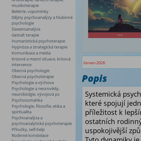
muzikoterapie
Beletrie, vzpomínky
Dějiny psychoanalýzy a hlubinné
psychologie
Daseinsanalýza
Gestalt terapie
Humanistická psychoterapie
Hypnóza a strategická terapie
Komunikace a média
Krizové a mezní situace, krizová
červen 2026
intervence
Obecná psychologie
Popis
Obecná psychoterapie
Psychologie a výchova
Psychologie a neurovědy,
Systemická psych
neurobiolgie, vývojová ps
Psychosomatika
které spojují jedn
Psychologie, filosofie, etika a
příležitost k lepš
spiritualita
Psychoanalýza a
ostatních rodinn
psychoanalytická psychoterapie
uspokojivější způ
Příručky, self-help
Rodinné konstelace
Tyto dynamiky j