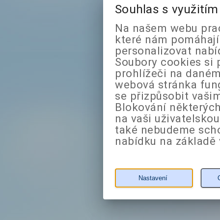
Souhlas s využití
Na našem webu prac
které nám pomáhají 
personalizovat nabí
Soubory cookies si 
prohlížeči na daném
webová stránka fung
se přizpůsobit vaši
Blokování některých
na vaši uživatelsko
také nebudeme sch
nabídku na základě 
Nastavení