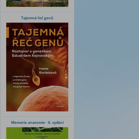
Tajemná řeč genů
Memorix anatomie - 6. vydání