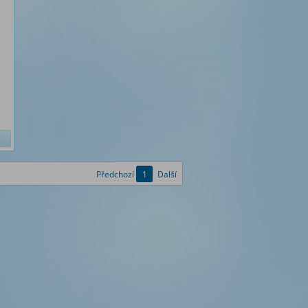
Předchozí
1
Další