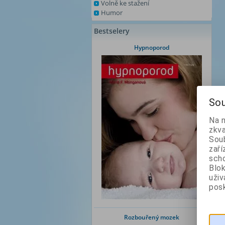
Volně ke stažení
Humor
Bestselery
Hypnoporod
Sou
Na 
zkva
Soub
zaří
scho
Blok
uži
posk
Rozbouřený mozek