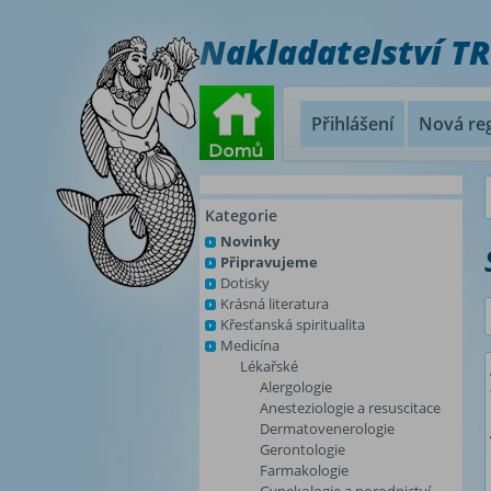
Nakladatelství T
Přihlášení
Nová reg
Kategorie
Novinky
Připravujeme
Dotisky
Krásná literatura
Křesťanská spiritualita
Medicína
Lékařské
Alergologie
Anesteziologie a resuscitace
Dermatovenerologie
Gerontologie
Farmakologie