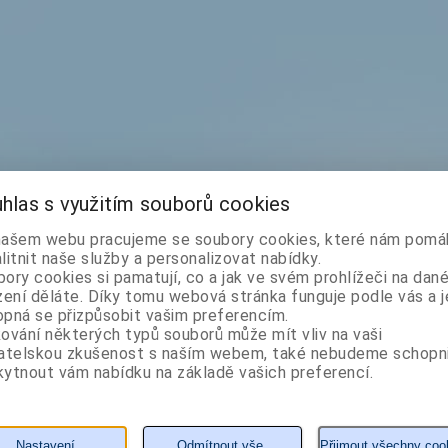
hlas s využitím souborů cookies
našem webu pracujeme se soubory cookies, které nám pomáh
litnit naše služby a personalizovat nabídky.
ory cookies si pamatují, co a jak ve svém prohlížeči na dan
zení děláte. Díky tomu webová stránka funguje podle vás a j
pná se přizpůsobit vašim preferencím.
ování některých typů souborů může mít vliv na vaši
vatelskou zkušenost s naším webem, také nebudeme schopn
ytnout vám nabídku na základě vašich preferencí.
Nastavení
Odmítnout vše
Přijmout všechny coo