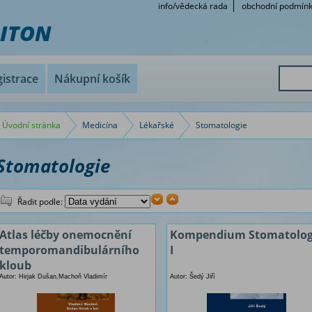
info/vědecká rada
obchodní podmín
RITON
istrace
Nákupní košík
Úvodní stránka
Medicína
Lékařské
Stomatologie
Stomatologie
Řadit podle:
Atlas léčby onemocnění
Kompendium Stomatolog
temporomandibulárního
I
kloub
Autor: Hirjak Dušan,Machoň Vladimír
Autor: Šedý Jiří