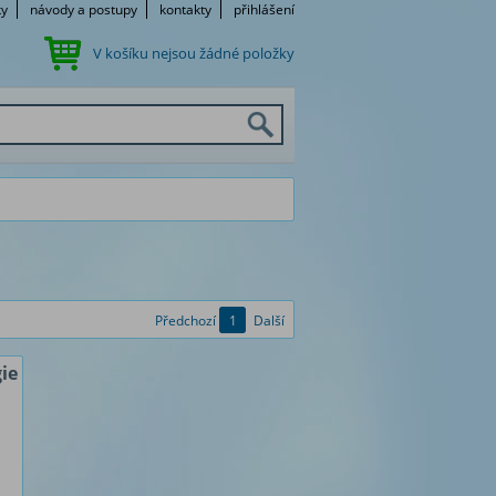
ky
návody a postupy
kontakty
přihlášení
V košíku nejsou žádné položky
Předchozí
1
Další
ie