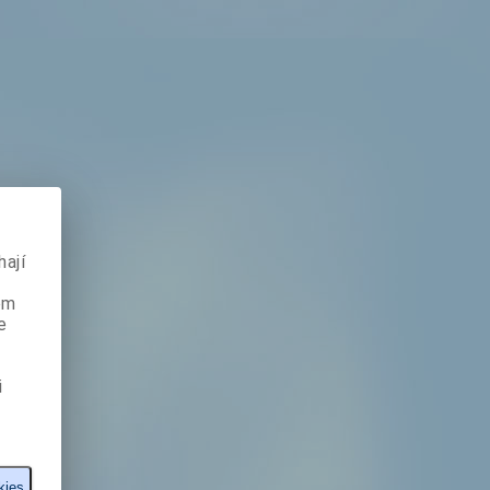
ají
ém
e
i
kies