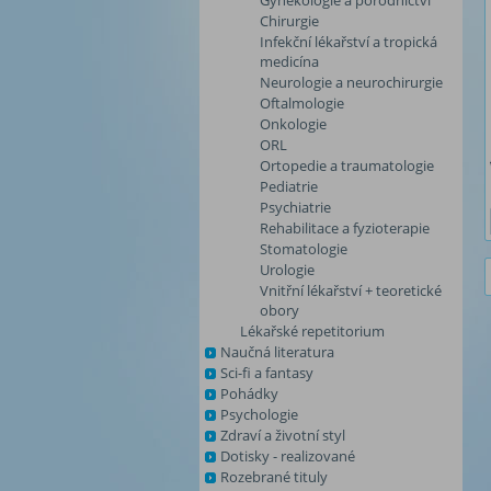
Gynekologie a porodnictví
Chirurgie
Infekční lékařství a tropická
medicína
Neurologie a neurochirurgie
Oftalmologie
Onkologie
ORL
Ortopedie a traumatologie
Pediatrie
Psychiatrie
Rehabilitace a fyzioterapie
Stomatologie
Urologie
Vnitřní lékařství + teoretické
obory
Lékařské repetitorium
Naučná literatura
Sci-fi a fantasy
Pohádky
Psychologie
Zdraví a životní styl
Dotisky - realizované
Rozebrané tituly