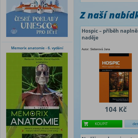
Z naší nabí
Hospic – příběh napln
naděje
Memorix anatomie - 6. vydání
Autor: Sieberová Jana
104 Kč
KOUPIT
det