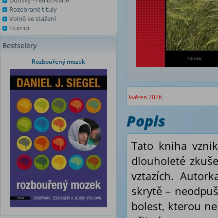
Dotisky - realizované
Rozebrané tituly
Volně ke stažení
Humor
Bestselery
Rozbouřený mozek
květen 2026
Popis
Tato kniha vznik
dlouholeté zkušen
vztazích. Autork
skrytě – neodpuš
bolest, kterou ne