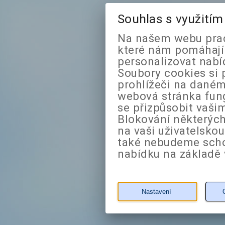
Souhlas s využití
Na našem webu prac
které nám pomáhají 
personalizovat nabí
Soubory cookies si 
prohlížeči na daném
webová stránka fung
se přizpůsobit vaši
Blokování některých
na vaši uživatelsko
také nebudeme sch
nabídku na základě 
Nastavení