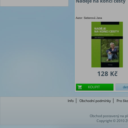
Naděje na konci cesty
Autor: Sieberová Jana
128 Kč
KOUPIT
det
Info
Obchodní podmínky
Pro ško
Obchod postavený na pl
Copyright © 2010 Z