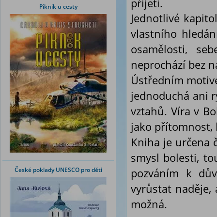
přijetí.
Piknik u cesty
Jednotlivé kapito
vlastního hledá
osamělosti, seb
neprochází bez n
Ústředním motive
jednoduchá ani r
vztahů. Víra v B
jako přítomnost, k
Kniha je určena 
smysl bolesti, to
České poklady UNESCO pro děti
pozváním k důvě
vyrůstat naděje,
možná.