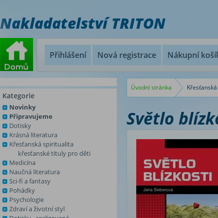
Nakladatelství TRITON
Přihlášení
Nová registrace
Nákupní koší
Úvodní stránka
Křesťanská 
Kategorie
Novinky
Světlo blízk
Připravujeme
Dotisky
Krásná literatura
Křesťanská spiritualita
křesťanské tituly pro děti
Medicína
Naučná literatura
Sci-fi a fantasy
Pohádky
Psychologie
Zdraví a životní styl