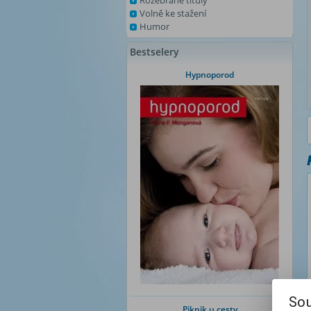
Rozebrané tituly
Volně ke stažení
Humor
Bestselery
Hypnoporod
Sou
Piknik u cesty