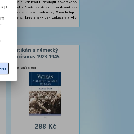
spojila a dala vzniknout ideologii sovětského
ají
vovaly snahy Svatého stolce proniknout do
y se značnou urputností bolševiky. V následující
ly uzavřeny, křesťanský tisk zakázán a vliv
ém
e
i
s
Vatikán a německý
nacismus 1923-1945
kies
Autor: Šmíd Marek
288 Kč