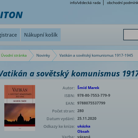
info/vědecká rada
obchodní podmín
RITON
istrace
Nákupní košík
Úvodní stránka
Novinky
Vatikán a sovětský komunismus 1917-1945
Vatikán a sovětský komunismus 191
Autor:
Šmíd Marek
ISBN:
978-80-7553-779-9
EAN:
9788075537799
Počet stran:
280
Datum vydání:
25.11.2020
Odkazy ke knize:
ukázka
Obsah
Vazba:
vázaná