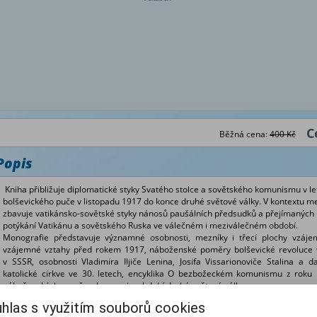
C
Běžná cena:
400 Kč
Popis
Kniha přibližuje
diplomatické styky Svatého stolce a sovětského komunismu v l
bolševického puče v listopadu 1917 do konce druhé světové války. V kontextu me
zbavuje vatikánsko-sovětské styky nánosů paušálních předsudků a přejímaných 
potýkání
Vatikánu a sovětského Ruska ve válečném i meziválečném období.
Monografie představuje významné osobnosti, mezníky i třecí plochy vzájem
vzájemné vztahy před rokem 1917, náboženské poměry bolševické revoluce v 
v SSSR, osobnosti Vladimíra Iljiče Lenina, Josifa Vissarionoviče Stalina a da
katolické církve ve 30. letech, encyklika
O bezbožeckém komunismu
z roku 1
náboženských poměrech v zemi v období druhé světové války.
Nebyly to pouze diplomatické styky Svatého stolce a pravoslavného Ruska, jež 
hlas s využitím souborů cookies
odmítavý byl i vztah Svatého stolce k materialistickému komunismu, projevu