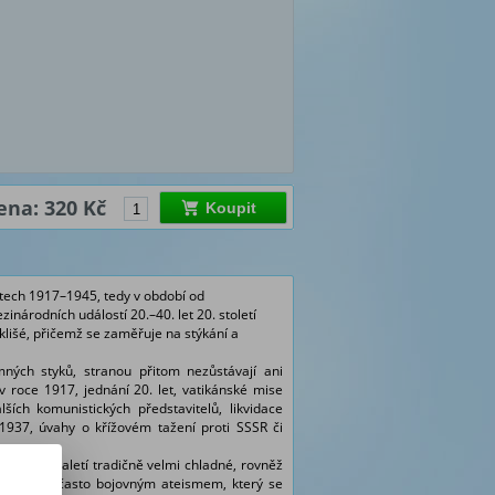
ena: 320 Kč
Koupit
etech 1917
–
1945, tedy v období od
zinárodních událostí 20.
–
40. let 20. století
klišé, přičemž se zaměřuje na
stýkání a
ných styků, stranou přitom nezůstávají ani
roce 1917, jednání 20. let, vatikánské mise
lších komunistických představitelů, likvidace
937, úvahy o křížovém tažení proti SSSR či
byly po staletí tradičně velmi chladné, rovněž
jícímu se často bojovným ateismem, který se