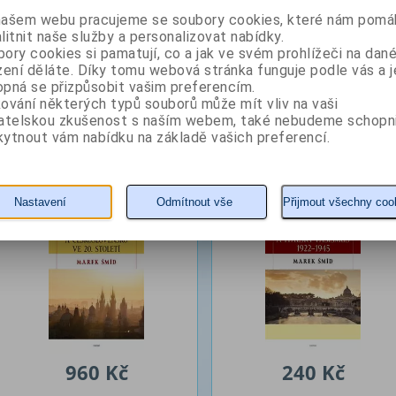
zrodil v polovině 19. století. Když se v Rusku v roce 1917 obě
nepřátelství
našem webu pracujeme se soubory cookies, které nám pomáh
komunismu, ocitly se vztahy na bodu mrazu. Přesto se ve 20. letech obje
litnit naše služby a personalizovat nabídky.
Sovětského svazu a bránit zde katolickou církev i její věřící, byly však likvidován
dekádě byly stovky kněží popraveny, uvězněny či deportovány ze země, koste
ory cookies si pamatují, co a jak ve svém prohlížeči na dan
náboženství ve společnosti značně zredukován.
zení děláte. Díky tomu webová stránka funguje podle vás a j
pná se přizpůsobit vašim preferencím.
ování některých typů souborů může mít vliv na vaši
Z naší nabídky vám doporučujeme
vatelskou zkušenost s naším webem, také nebudeme schopn
ytnout vám nabídku na základě vašich preferencí.
Vatikán a Československo
Vatikán a italský fašismu
ve 20. století
Nastavení
Odmítnout vše
Přijmout všechny coo
Autor: Šmíd Marek
Autor: Šmíd Marek
960 Kč
240 Kč