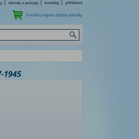
ky
návody a postupy
kontakty
přihlášení
V košíku nejsou žádné položky
7-1945