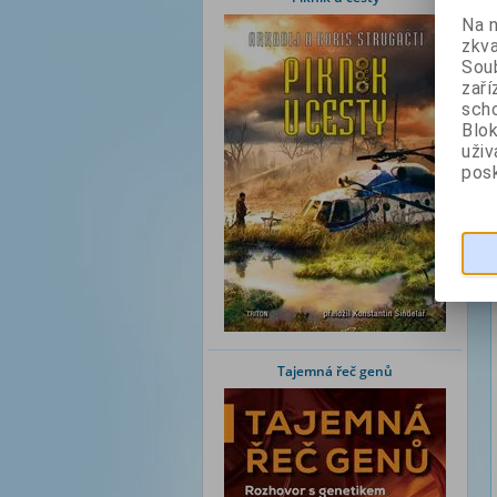
Na 
zkva
Soub
zaří
scho
Blok
uži
posk
Tajemná řeč genů