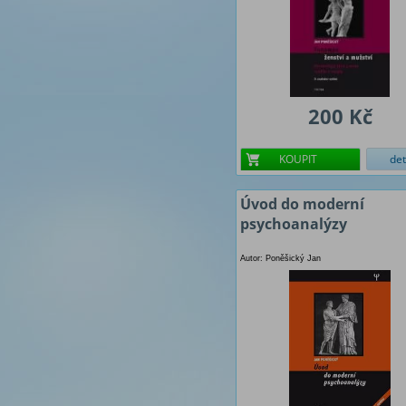
200 Kč
KOUPIT
det
Úvod do moderní
psychoanalýzy
Autor: Poněšický Jan