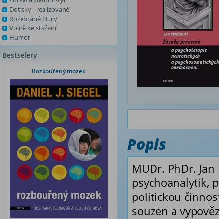
Zdraví a životní styl
Dotisky - realizované
Rozebrané tituly
Volně ke stažení
Humor
Bestselery
Rozbouřený mozek
Popis
MUDr. PhDr. Jan P
psychoanalytik, p
politickou činnos
souzen a vypověz