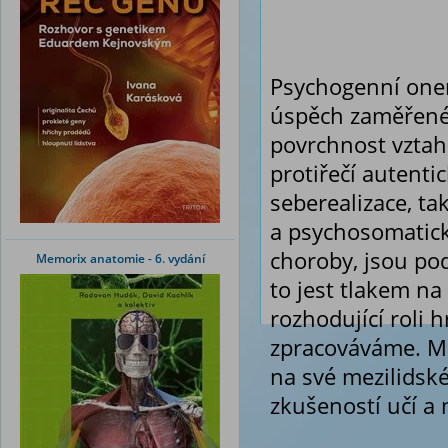
Psychogenní onem
úspěch zaměřené 
povrchnost vztah
protiřečí autent
seberealizace, ta
a psychosomatick
choroby, jsou po
Memorix anatomie - 6. vydání
to jest tlakem n
rozhodující roli h
zpracováváme. Mno
na své mezilidské 
zkušeností učí a 