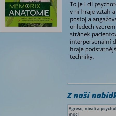
To je i cíl psycho
v ní hraje vztah 
postoj a angažova
ohledech vzorem 
stránek pacientov
interpersonální 
hraje podstatnějš
techniky.
Z naší nabí
Agrese, násilí a psycho
moci