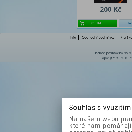
200 Kč
KOUPIT
det
Info
Obchodní podmínky
Pro ško
Obchod postavený na pl
Copyright © 2010 Z
Souhlas s využití
Na našem webu prac
které nám pomáhají 