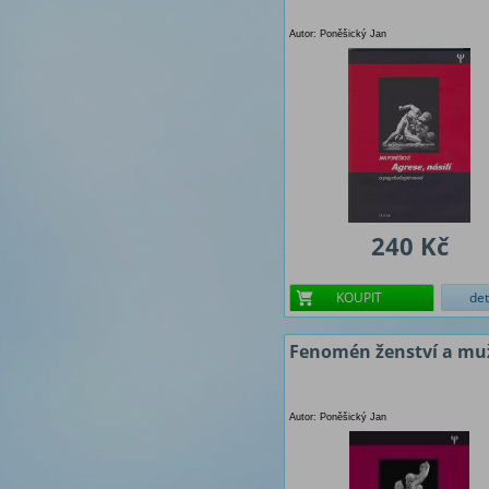
Autor: Poněšický Jan
240 Kč
KOUPIT
det
Fenomén ženství a mu
Autor: Poněšický Jan