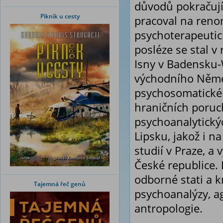
důvodů pokračují
Piknik u cesty
pracoval na ren
psychoterapeutic
posléze se stal 
Isny v Badensku-
východního Němec
psychosomatickéh
hraničních poruc
psychoanalytický
Lipsku, jakož i n
studií v Praze, a
České republice. 
odborné stati a 
Tajemná řeč genů
psychoanalýzy, agr
antropologie.