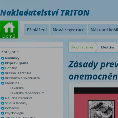
Nakladatelství TRITON
Přihlášení
Nová registrace
Nákupní koší
Úvodní stránka
Medicína
Kategorie
Novinky
Zásady pre
Připravujeme
Dotisky
onemocněn
Krásná literatura
Křesťanská spiritualita
Medicína
Lékařské
Lékařské repetitorium
Naučná literatura
Sci-fi a fantasy
Pohádky
Psychologie