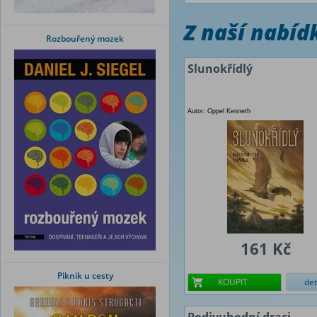
Z naší nabí
Rozbouřený mozek
Slunokřídlý
Autor: Oppel Kenneth
161 Kč
Piknik u cesty
KOUPIT
det