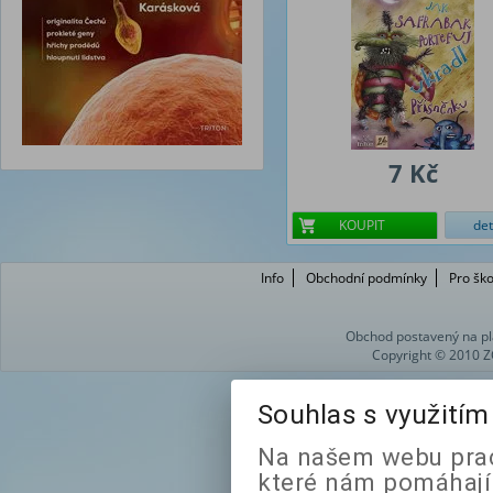
7 Kč
KOUPIT
det
Info
Obchodní podmínky
Pro ško
Obchod postavený na pl
Copyright © 2010 Z
Souhlas s využití
Na našem webu prac
které nám pomáhají 