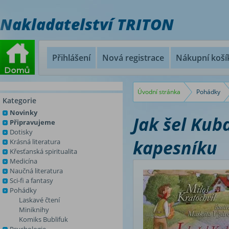
Nakladatelství TRITON
Přihlášení
Nová registrace
Nákupní koší
Úvodní stránka
Pohádky
Kategorie
Novinky
Jak šel Kub
Připravujeme
Dotisky
kapesníku
Krásná literatura
Křesťanská spiritualita
Medicína
Naučná literatura
Sci-fi a fantasy
Pohádky
Laskavé čtení
Miniknihy
Komiks Bublifuk