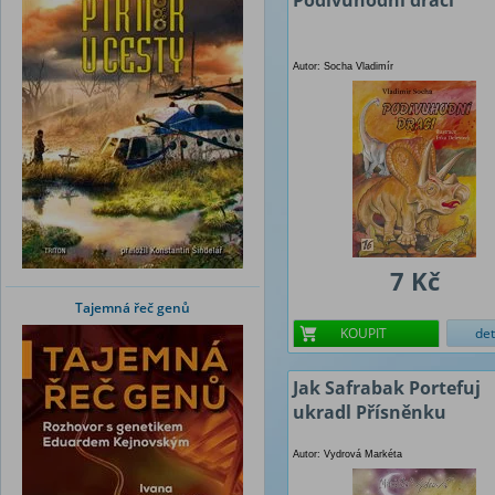
Podivuhodní draci
Autor: Socha Vladimír
7 Kč
Tajemná řeč genů
KOUPIT
det
Jak Safrabak Portefuj
ukradl Přísněnku
Autor: Vydrová Markéta