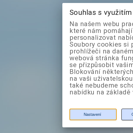
Souhlas s využití
Na našem webu prac
které nám pomáhají 
personalizovat nabí
Soubory cookies si 
prohlížeči na daném
webová stránka fung
se přizpůsobit vaši
Blokování některých
na vaši uživatelsko
také nebudeme sch
nabídku na základě 
Nastavení