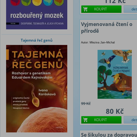
112 Kč
KOUPIT
det
Vyjmenovaná čtení o
přírodě
Tajemná řeč genů
Autor: Mleziva Jan–Michal
99 Kč
80 Kč
KOUPIT
det
Se šikulou za dopravo