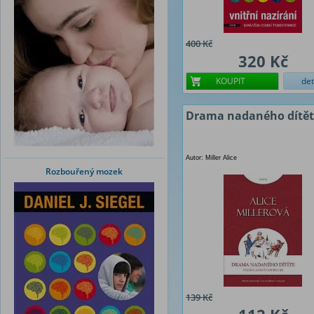
400 Kč
320 Kč
KOUPIT
det
Drama nadaného dítět
Autor: Miller Alice
Rozbouřený mozek
139 Kč