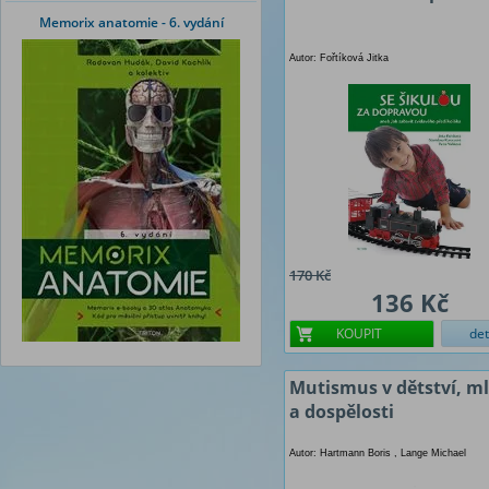
Memorix anatomie - 6. vydání
Autor: Fořtíková Jitka
170 Kč
136 Kč
KOUPIT
det
Mutismus v dětství, m
a dospělosti
Autor: Hartmann Boris , Lange Michael