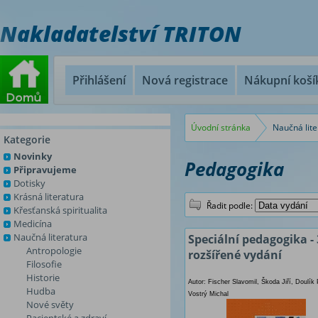
Nakladatelství TRITON
Přihlášení
Nová registrace
Nákupní koší
Úvodní stránka
Naučná lite
Kategorie
Novinky
Pedagogika
Připravujeme
Dotisky
Krásná literatura
Řadit podle:
Křesťanská spiritualita
Medicína
Naučná literatura
Speciální pedagogika - 
Antropologie
rozšířené vydání
Filosofie
Historie
Autor: Fischer Slavomil, Škoda Jiří, Doulík 
Hudba
Vostrý Michal
Nové světy