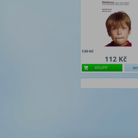
139 Kč
112 Kč
KOUPIT
det