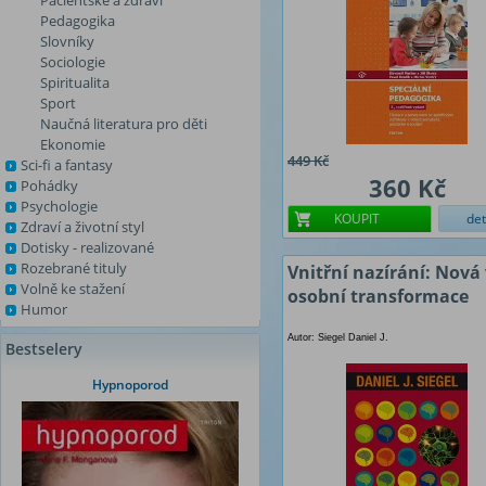
Pacientské a zdraví
Pedagogika
Slovníky
Sociologie
Spiritualita
Sport
Naučná literatura pro děti
Ekonomie
449 Kč
Sci-fi a fantasy
360 Kč
Pohádky
Psychologie
KOUPIT
det
Zdraví a životní styl
Dotisky - realizované
Rozebrané tituly
Vnitřní nazírání: Nová
Volně ke stažení
osobní transformace
Humor
Autor: Siegel Daniel J.
Bestselery
Hypnoporod