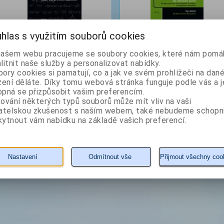
369 Kč
299 Kč
hlas s využitím souborů cookies
295 Kč
239 Kč
našem webu pracujeme se soubory cookies, které nám pomáh
KOUPIT
detail
KOUPIT
detail
litnit naše služby a personalizovat nabídky.
ory cookies si pamatují, co a jak ve svém prohlížeči na dan
zení děláte. Díky tomu webová stránka funguje podle vás a j
pná se přizpůsobit vašim preferencím.
ování některých typů souborů může mít vliv na vaši
vatelskou zkušenost s naším webem, také nebudeme schopn
ytnout vám nabídku na základě vašich preferencí.
Nastavení
Odmítnout vše
Přijmout všechny coo