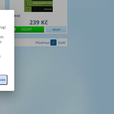
299 Kč
239 Kč
ají
KOUPIT
detail
ém
e
Předchozí
1
Další
i
kies