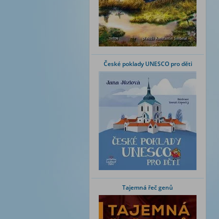
České poklady UNESCO pro děti
Tajemná řeč genů