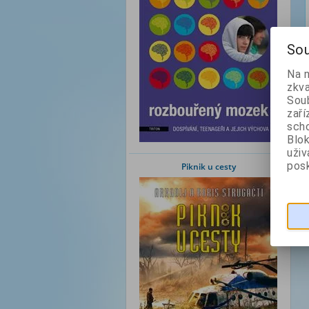
Sou
Na 
zkva
Soub
zaří
scho
Blok
uži
posk
Piknik u cesty