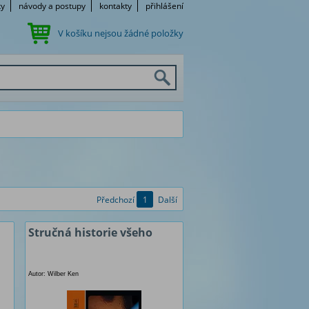
ky
návody a postupy
kontakty
přihlášení
V košíku nejsou žádné položky
Předchozí
1
Další
Stručná historie všeho
Autor: Wilber Ken