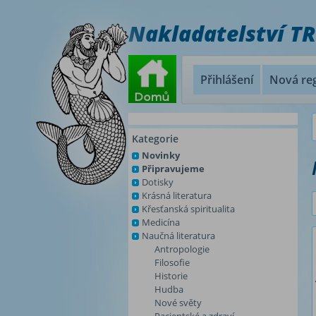
Nakladatelství T
Přihlášení
Nová reg
Kategorie
Novinky
Připravujeme
Dotisky
Krásná literatura
Křesťanská spiritualita
Medicína
Naučná literatura
Antropologie
Filosofie
Historie
Hudba
Nové světy