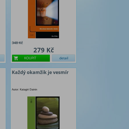
348 Kč
279 Kč
KOUPIT
detail
Každý okamžik je vesmír
Autor: Katagiri Dainin