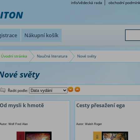
info/vědecká rada
obchodní podmín
RITON
istrace
Nákupní košík
Úvodní stránka
Naučná literatura
Nové světy
Nové světy
Řadit podle:
Od mysli k hmotě
Cesty přesažení ega
Autor: Wolf Fred Alan
Autor: Walsh Roger